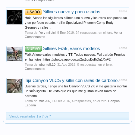
Otros Componentes
Sillines nuevo y poco usados
Tema
USADO
Hola, Vendo los siguientes sillines uno nuevo y los otros con poco uso
y en perfecto estado: - sillín Specialized Phenom Comp Body
Geometry raíles...
Tema de:
Yo y mi bici
,
9 Ene 2019
, 24 respuestas, en el foro:
Venta
Componentes
Sillines Fizik, varios modelos
Tema
NUEVO
Fizik Arione varios modelos y TT. Todos nuevos. Full carbón Precios
en las fotos: https://photos.app.goo.gl/2ut1osEoIhDg1XnF2
Tema de:
ubuntu8.10
,
31 Ago 2018
, 0 respuestas, en el foro:
Componentes
Tija Canyon VLCS y sillin con railes de carbono.
Tema
Buenas tardes, Tengo una tija Canyon VLCS 2.0 y me gustaria montar
un sillín ligerito. He visto que los que me gustan llevan railes de
carbono...
Tema de:
xus206
,
14 Oct 2016
, 4 respuestas, en el foro:
Canyon
España
Viendo resultados 1 a 7 de 7