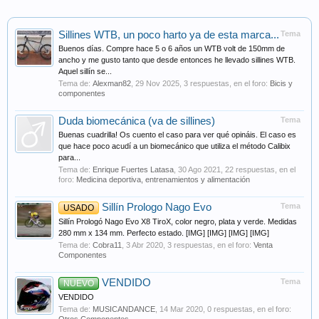
Sillines WTB, un poco harto ya de esta marca...
Tema
Buenos días. Compre hace 5 o 6 años un WTB volt de 150mm de
ancho y me gusto tanto que desde entonces he llevado sillines WTB.
Aquel sillín se...
Tema de:
Alexman82
,
29 Nov 2025
, 3 respuestas, en el foro:
Bicis y
componentes
Duda biomecánica (va de sillines)
Tema
Buenas cuadrilla! Os cuento el caso para ver qué opináis. El caso es
que hace poco acudí a un biomecánico que utiliza el método Calibix
para...
Tema de:
Enrique Fuertes Latasa
,
30 Ago 2021
, 22 respuestas, en el
foro:
Medicina deportiva, entrenamientos y alimentación
Sillín Prologo Nago Evo
Tema
USADO
Sillín Prologó Nago Evo X8 TiroX, color negro, plata y verde. Medidas
280 mm x 134 mm. Perfecto estado. [IMG] [IMG] [IMG] [IMG]
Tema de:
Cobra11
,
3 Abr 2020
, 3 respuestas, en el foro:
Venta
Componentes
VENDIDO
Tema
NUEVO
VENDIDO
Tema de:
MUSICANDANCE
,
14 Mar 2020
, 0 respuestas, en el foro: