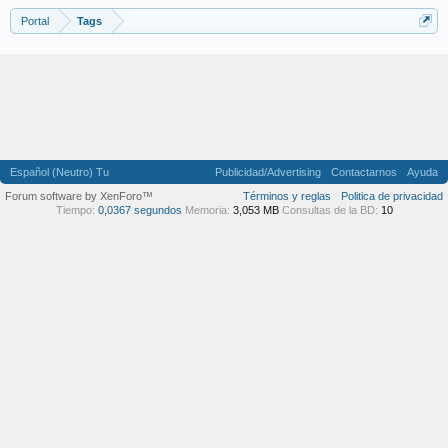
Portal
Tags
Español (Neutro) Tu
Publicidad/Advertising
Contactarnos
Ayuda
Forum software by XenForo™
Términos y reglas
Politica de privacidad
Tiempo:
0,0367 segundos
Memoria:
3,053 MB
Consultas de la BD:
10