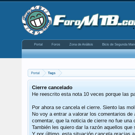
Portal
Foros
Zona de Análisis
Bicis de Segunda Man
Portal
Tags
equeño
Cierre cancelado
donde se
He reescrito esta nota 10 veces porque las p
Por ahora se cancela el cierre. Siento las mol
iéndonos
No voy a entrar a valorar los comentarios de 
comentar, que la noticia de cierre no fue un
También les quiero dar la razón aquellos que 
Y por último, esta situación cancela gracias 