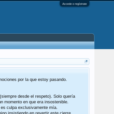
Accede o regístrate
Tras 22 año
emociones por la que estoy pasando.
foro de "ba
compartían r
 (siempre desde el respeto). Solo quería
Gracias a t
 un momento en que era insostenible.
participes d
y es culpa exclusivamente mía.
o insistiendo en revertir este cierre.
Ha sido un 