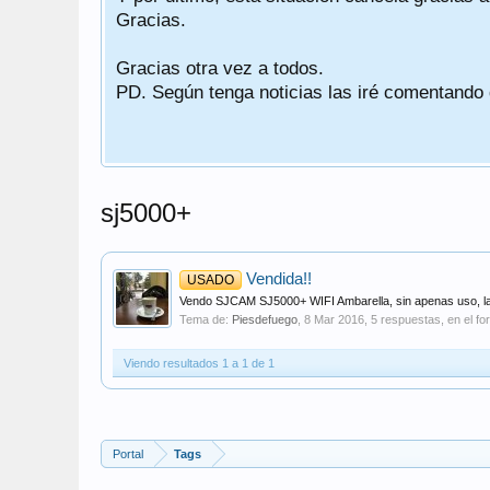
Gracias.
Gracias otra vez a todos.
PD. Según tenga noticias las iré comentando
sj5000+
Vendida!!
USADO
Vendo SJCAM SJ5000+ WIFI Ambarella, sin apenas uso, la com
Tema de:
Piesdefuego
,
8 Mar 2016
, 5 respuestas, en el fo
Viendo resultados 1 a 1 de 1
Portal
Tags