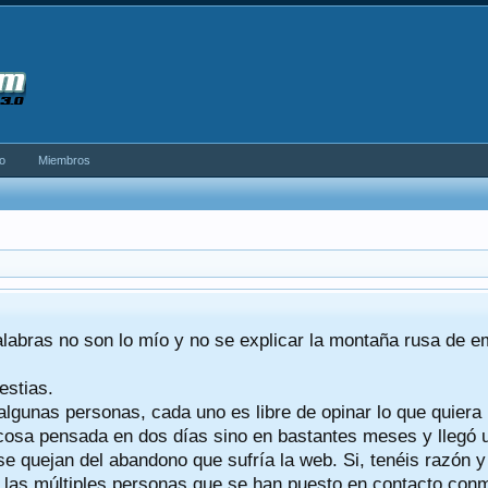
o
Miembros
alabras no son lo mío y no se explicar la montaña rusa de 
estias.
algunas personas, cada uno es libre de opinar lo que quiera
a cosa pensada en dos días sino en bastantes meses y llegó
se quejan del abandono que sufría la web. Si, tenéis razón 
a las múltiples personas que se han puesto en contacto conmig