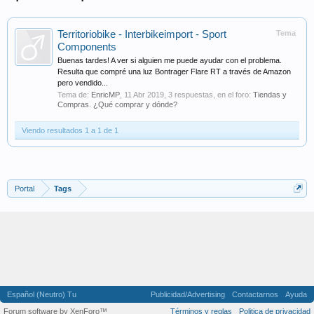
Territoriobike - Interbikeimport - Sport
Tema
Components
Buenas tardes! A ver si alguien me puede ayudar con el problema.
Resulta que compré una luz Bontrager Flare RT a través de Amazon
pero vendido...
Tema de:
EnricMP
,
11 Abr 2019
, 3 respuestas, en el foro:
Tiendas y
Compras. ¿Qué comprar y dónde?
Viendo resultados 1 a 1 de 1
Portal
Tags
Español (Neutro) Tu
Publicidad/Advertising
Contactarnos
Ayuda
Forum software by XenForo™
Términos y reglas
Politica de privacidad