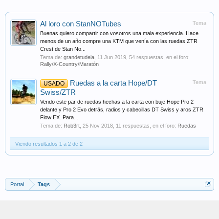
Al loro con StanNOTubes
Tema
Buenas quiero compartir con vosotros una mala experiencia. Hace
menos de un año compre una KTM que venía con las ruedas ZTR
Crest de Stan No...
Tema de:
grandetudela
,
11 Jun 2019
, 54 respuestas, en el foro:
Rally/X-Country/Maratón
Ruedas a la carta Hope/DT
Tema
USADO
Swiss/ZTR
Vendo este par de ruedas hechas a la carta con buje Hope Pro 2
delante y Pro 2 Evo detrás, radios y cabecillas DT Swiss y aros ZTR
Flow EX. Para...
Tema de:
Rob3rt
,
25 Nov 2018
, 11 respuestas, en el foro:
Ruedas
Viendo resultados 1 a 2 de 2
Portal
Tags