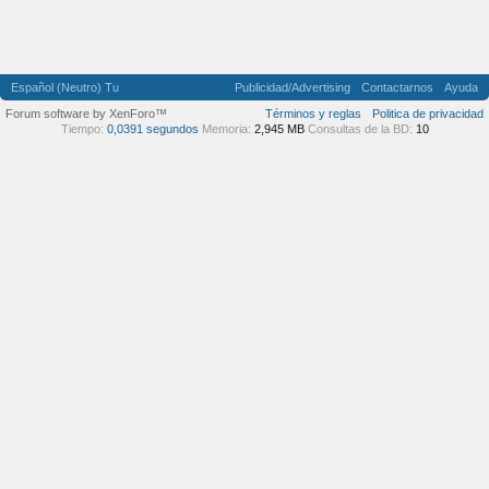
Español (Neutro) Tu
Publicidad/Advertising
Contactarnos
Ayuda
Forum software by XenForo™
Términos y reglas
Politica de privacidad
Tiempo:
0,0391 segundos
Memoria:
2,945 MB
Consultas de la BD:
10