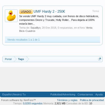
UMF Hardy 2 - 250€
Tema
USADO
Se vende UMF Hardy 2 muy cuidada, con frenos de disco hidráulicos,
componentes Deore y Truvativ, Holly Roller... Para dejarla al 100%
estaría bien...
Tema de:
Squalliyo
,
28 Ene 2018
, 0 respuestas, en el foro:
Venta
Bicis-Cuadros
Viendo resultados 1 a 1 de 1
Portal
Tags
Español (Neutro) Tu
Publicidad/Advertising
Contactarnos
Ayuda
Forum software by XenForo™
Términos y reglas
Politica de privacidad
Tiempo:
0,0293 segundos
Memoria:
2,921 MB
Consultas de la BD:
10