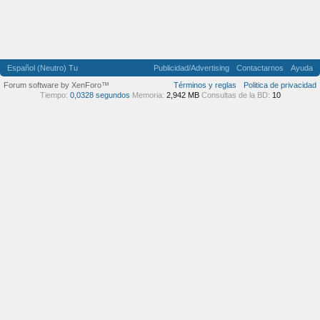
Español (Neutro) Tu
Publicidad/Advertising
Contactarnos
Ayuda
Forum software by XenForo™
Términos y reglas
Politica de privacidad
Tiempo:
0,0328 segundos
Memoria:
2,942 MB
Consultas de la BD:
10