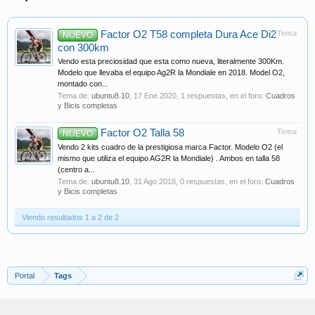
Factor O2 T58 completa Dura Ace Di2
Tema
NUEVO
con 300km
Vendo esta preciosidad que esta como nueva, literalmente 300Km.
Modelo que llevaba el equipo Ag2R la Mondiale en 2018. Model O2,
montado con...
Tema de:
ubuntu8.10
,
17 Ene 2020
, 1 respuestas, en el foro:
Cuadros
y Bicis completas
Factor O2 Talla 58
Tema
NUEVO
Vendo 2 kits cuadro de la prestigiosa marca Factor. Modelo O2 (el
mismo que utiliza el equipo AG2R la Mondiale) . Ambos en talla 58
(centro a...
Tema de:
ubuntu8.10
,
31 Ago 2018
, 0 respuestas, en el foro:
Cuadros
y Bicis completas
Viendo resultados 1 a 2 de 2
Portal
Tags