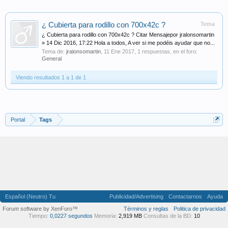
¿ Cubierta para rodillo con 700x42c ?
Tema
¿ Cubierta para rodillo con 700x42c ? Citar Mensajepor jralonsomartin
» 14 Dic 2016, 17:22 Hola a todos, A ver si me podéis ayudar que no...
Tema de:
jralonsomartin
,
11 Ene 2017
, 1 respuestas, en el foro:
General
Viendo resultados 1 a 1 de 1
Portal
Tags
Español (Neutro) Tu
Publicidad/Advertising
Contactarnos
Ayuda
Forum software by XenForo™
Términos y reglas
Politica de privacidad
Tiempo:
0,0227 segundos
Memoria:
2,919 MB
Consultas de la BD:
10