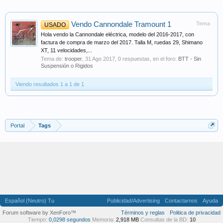
Vendo Cannondale Tramount 1
Tema
USADO
Hola vendo la Cannondale eléctrica, modelo del 2016-2017, con
factura de compra de marzo del 2017. Talla M, ruedas 29, Shimano
XT, 11 velocidades,...
Tema de:
trooper
,
31 Ago 2017
, 0 respuestas, en el foro:
BTT - Sin
Suspensión o Rigidos
Viendo resultados 1 a 1 de 1
Portal
Tags
Español (Neutro) Tu
Publicidad/Advertising
Contactarnos
Ayuda
Forum software by XenForo™
Términos y reglas
Politica de privacidad
Tiempo:
0,0298 segundos
Memoria:
2,918 MB
Consultas de la BD:
10