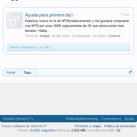
Ayuda para primera bici
Tema
Hola!soy nuevo en lo de MTB(relativamente) y me gustaria comprame
una MTB por unos 300€ seguramentw de 26' que ahora estan mas
baratas. Habia...
Tema de:
Kaigab
,
20 Abr 2016
, 3 respuestas, en el foro:
General
Viendo resultados 1 a 1 de 1
Portal
Tags
Español (Neutro) Tu
Publicidad/Advertising
Contactarnos
Ayuda
Forum software by XenForo™
Términos y reglas
Politica de privacidad
Tiempo:
0,0301 segundos
Memoria:
2,922 MB
Consultas de la BD:
10