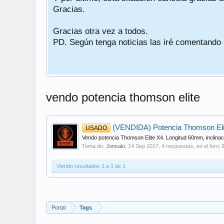
Gracias.
Gracias otra vez a todos.
PD. Según tenga noticias las iré comentando
vendo potencia thomson elite
(VENDIDA) Potencia Thomson El
USADO
Vendo potencia Thomson Elite X4. Longitud 60mm, inclinac
Tema de:
Jonsalo
,
14 Sep 2017
, 4 respuestas, en el foro:
Viendo resultados 1 a 1 de 1
Portal
Tags