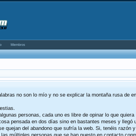
o
Miembros
alabras no son lo mío y no se explicar la montaña rusa de 
estias.
algunas personas, cada uno es libre de opinar lo que quiera
a cosa pensada en dos días sino en bastantes meses y llegó
se quejan del abandono que sufría la web. Si, tenéis razón 
a las múltiples personas que se han puesto en contacto conmig