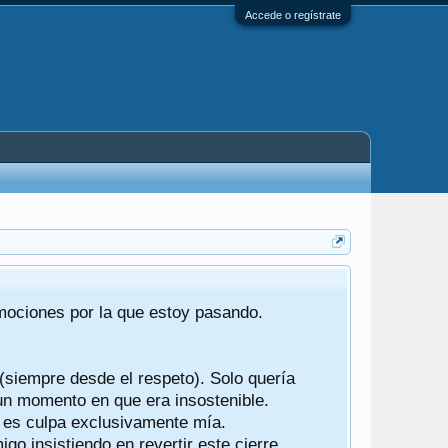
Accede o regístrate
Tras 22 año
emociones por la que estoy pasando.
foro de "ba
compartían r
 (siempre desde el respeto). Solo quería
Gracias a t
 un momento en que era insostenible.
participes d
y es culpa exclusivamente mía.
o insistiendo en revertir este cierre.
Ha sido un 