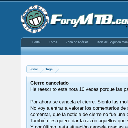
Portal
Foros
Zona de Análisis
Bicis de Segunda Man
Portal
Tags
equeño
Cierre cancelado
donde se
He reescrito esta nota 10 veces porque las p
Por ahora se cancela el cierre. Siento las mol
iéndonos
No voy a entrar a valorar los comentarios de 
comentar, que la noticia de cierre no fue un
También les quiero dar la razón aquellos que 
Y por último, esta situación cancela gracias 