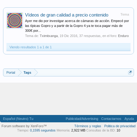
Vídeos de gran calidad a precio contenido
Tema
Ayer me dio por investigar acerca de cámaras de acción. Empecé por
las típicas Gopro y a partir de la Gopro 4 ya te toca pagar más de
300€ por...
Tema de:
Tximitxanga
,
19 Dic 2016
, 37 respuestas, en el foro:
Enduro
Viendo resultados 1 a 1 de 1
Portal
Tags
Español (Neutro) Tu
Publicidad/Advertising
Contactarnos
Ayuda
Forum software by XenForo™
Términos y reglas
Politica de privacidad
Tiempo:
0,1595 segundos
Memoria:
2,922 MB
Consultas de la BD:
10