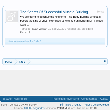
The Secret Of Successful Muscle Building
Tema
We are going to continue the king term. This Body Building almost all
people the king of chest exercises as well as can perform it in various
ways...
Tema de:
Evan Webar
,
10 Sep 2016
, 0 respuestas, en el foro:
General
Viendo resultados 1 a 1 de 1
Portal
Tags
Español (Neutro) Tu
Publicidad/Advertising
Contactarnos
Ayuda
Forum software by XenForo™
Términos y reglas
Politica de privacidad
Tiempo:
0,0302 segundos
Memoria:
2,918 MB
Consultas de la BD:
10