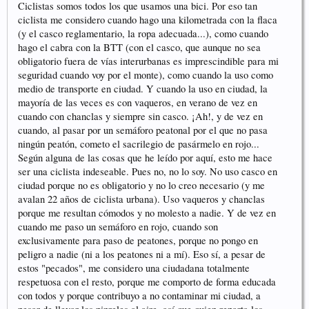
Ciclistas somos todos los que usamos una bici. Por eso tan
ciclista me considero cuando hago una kilometrada con la flaca
(y el casco reglamentario, la ropa adecuada...), como cuando
hago el cabra con la BTT (con el casco, que aunque no sea
obligatorio fuera de vías interurbanas es imprescindible para mi
seguridad cuando voy por el monte), como cuando la uso como
medio de transporte en ciudad. Y cuando la uso en ciudad, la
mayoría de las veces es con vaqueros, en verano de vez en
cuando con chanclas y siempre sin casco. ¡Ah!, y de vez en
cuando, al pasar por un semáforo peatonal por el que no pasa
ningún peatón, cometo el sacrilegio de pasármelo en rojo...
Según alguna de las cosas que he leído por aquí, esto me hace
ser una ciclista indeseable. Pues no, no lo soy. No uso casco en
ciudad porque no es obligatorio y no lo creo necesario (y me
avalan 22 años de ciclista urbana). Uso vaqueros y chanclas
porque me resultan cómodos y no molesto a nadie. Y de vez en
cuando me paso un semáforo en rojo, cuando son
exclusivamente para paso de peatones, porque no pongo en
peligro a nadie (ni a los peatones ni a mí). Eso sí, a pesar de
estos "pecados", me considero una ciudadana totalmente
respetuosa con el resto, porque me comporto de forma educada
con todos y porque contribuyo a no contaminar mi ciudad, a