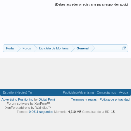
(Debes acceder o registrarte para responder aquí.)
Portal
Foros
Bicicleta de Montaña
General
Español (Neutro) Tu
Publicidad/Advertising
Contactarnos
Ayuda
Advertising Positioning
by
Digital Point
Términos y reglas
Politica de privacidad
Forum software by XenForo™
XenForo add-ons by Waindigo™
Tiempo:
0,0611 segundos
Memoria:
4,110 MB
Consultas de la BD:
15