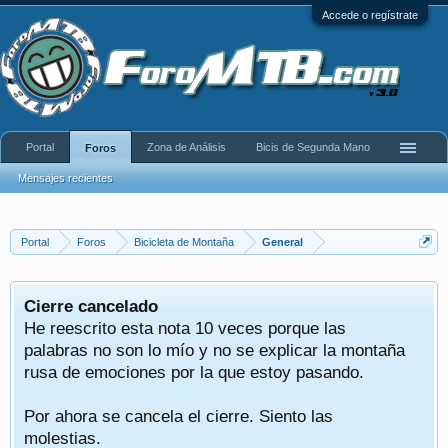
Accede o regístrate
Portal
Zona de Análisis
Bicis de Segunda Mano
Foros
Mensajes recientes
Portal
Foros
Bicicleta de Montaña
General
Cierre cancelado
He reescrito esta nota 10 veces porque las
palabras no son lo mío y no se explicar la montaña
rusa de emociones por la que estoy pasando.
Por ahora se cancela el cierre. Siento las
molestias.