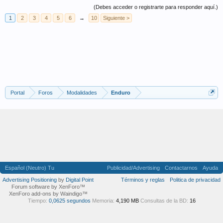
(Debes acceder o registrarte para responder aquí.)
1
2
3
4
5
6
→
10
Siguiente >
Portal
Foros
Modalidades
Enduro
Español (Neutro) Tu
Publicidad/Advertising
Contactarnos
Ayuda
Advertising Positioning
by
Digital Point
Términos y reglas
Politica de privacidad
Forum software by XenForo™
XenForo add-ons by Waindigo™
Tiempo:
0,0625 segundos
Memoria:
4,190 MB
Consultas de la BD:
16