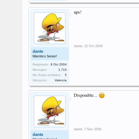
ups!
dante
,
15 Oct 2006
dante
Miembro Senior!
Registrado:
8 Oct 2004
Mensajes:
1.710
Me Gusta recibidos:
5
Ubicación:
Valencia
Disponible...
dante
,
7 Nov 2006
dante