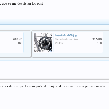
o, que se me despistan los post
buje-AM-d-006.jpg
78,8 KB
Tamaño de archivo:
96,5 KB
160
Visitas:
158
isco es de los que forman parte del buje o de los que es una pieza roscada en