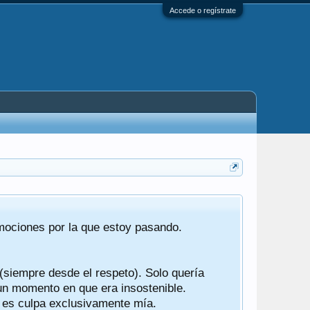
Accede o regístrate
Tras 22 año
emociones por la que estoy pasando.
foro de "ba
compartían r
 (siempre desde el respeto). Solo quería
Gracias a t
 un momento en que era insostenible.
participes d
y es culpa exclusivamente mía.