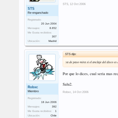
STS
,
12 Oct 2006
STS
Re-enganchado
Registrado:
20 Jun 2004
Mensajes:
8.652
Me Gusta recibidos:
307
Ubicación:
Madrid
STS dijo:
ya de paso mira si el anclaje del disco es
Por que lo dices, cual seria mas r
Salu2.
Robxc
Miembro
Robxc
,
14 Oct 2006
Registrado:
18 Jun 2006
Mensajes:
392
Me Gusta recibidos:
1
Ubicación:
Chile