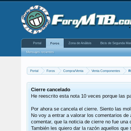
Portal
Zona de Análisis
Bicis de Segunda Ma
Foros
Mensajes recientes
Portal
Foros
Compra/Venta
Venta Componentes
R
equeño
Cierre cancelado
donde se
He reescrito esta nota 10 veces porque las p
Por ahora se cancela el cierre. Siento las mol
iéndonos
No voy a entrar a valorar los comentarios de 
comentar, que la noticia de cierre no fue un
También les quiero dar la razón aquellos que 