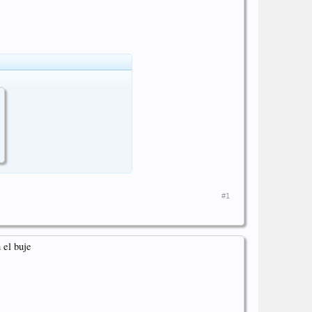
#1
 el buje