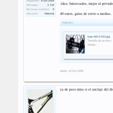
Registrado:
8 Oct 2004
:idea: Interesados, mejor al privad
Mensajes:
1.710
Me Gusta recibidos:
5
40 euros, gatos de envio a medias.
Ubicación:
Valencia
Adjuntos:
buje-AM-d-003.jpg
Tamaño de archivo:
Visitas:
dante
,
10 Oct 2006
ya de paso mira si el anclaje del d