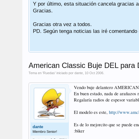
Y por último, esta situación cancela gracias 
Gracias.
Gracias otra vez a todos.
PD. Según tenga noticias las iré comentando
American Classic Buje DEL para
Tema en '
Ruedas
' iniciado por
dante
,
10 Oct 2006
.
Vendo buje delantero AMERICAN CL
En buen estado, nada de arañazos ni
Regalaría radios de espesor variabl
El modelo es este,
http://www.amcl
Es de lo mejorcito que se puede enc
dante
:biker
Miembro Senior!