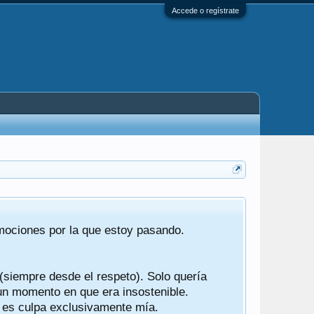
Accede o regístrate
Tras 22 año
emociones por la que estoy pasando.
foro de "ba
compartían r
 (siempre desde el respeto). Solo quería
Gracias a t
 un momento en que era insostenible.
participes d
y es culpa exclusivamente mía.