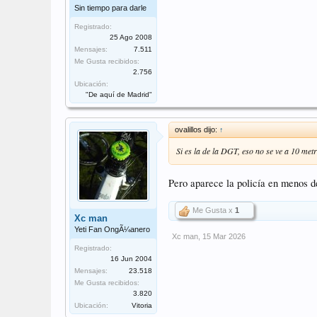
Sin tiempo para darle
Registrado:
25 Ago 2008
Mensajes:
7.511
Me Gusta recibidos:
2.756
Ubicación:
"De aquí de Madrid"
ovalillos dijo:
↑
Si es la de la DGT, eso no se ve a 10 metr
Pero aparece la policía en menos 
Me Gusta x
1
Xc man
Yeti Fan OngÃ¼anero
Xc man
,
15 Mar 2026
Registrado:
16 Jun 2004
Mensajes:
23.518
Me Gusta recibidos:
3.820
Ubicación:
Vitoria