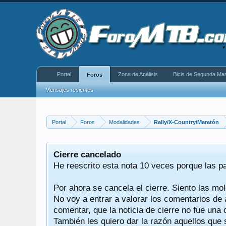
Portal
Zona de Análisis
Bicis de Segunda Ma
Foros
Mensajes recientes
Portal
Foros
Modalidades
Rally/X-Country/Maratón
equeño
Cierre cancelado
donde se
He reescrito esta nota 10 veces porque las p
Por ahora se cancela el cierre. Siento las mol
iéndonos
No voy a entrar a valorar los comentarios de 
comentar, que la noticia de cierre no fue un
También les quiero dar la razón aquellos que 