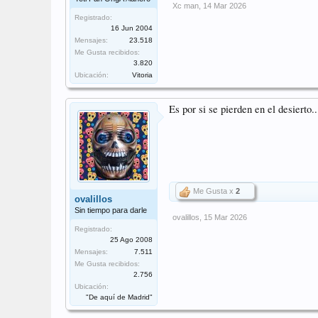
Xc man
,
14 Mar 2026
Registrado:
16 Jun 2004
Mensajes:
23.518
Me Gusta recibidos:
3.820
Ubicación:
Vitoria
Es por si se pierden en el desierto..
Me Gusta x
2
ovalillos
Sin tiempo para darle
ovalillos
,
15 Mar 2026
Registrado:
25 Ago 2008
Mensajes:
7.511
Me Gusta recibidos:
2.756
Ubicación:
"De aquí de Madrid"