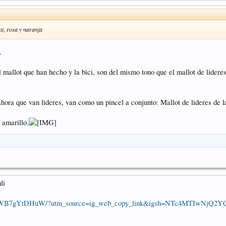
ti, rosa y naranja
.
l mallot que han hecho y la bici, son del mismo tono que el mallot de lidere
 ahora que van lideres, van como un pincel a conjunto: Mallot de lideres de l
 amarillo.
li
el/DWB7gYtDHuW/?utm_source=ig_web_copy_link&igsh=NTc4MTIwNjQ2Y