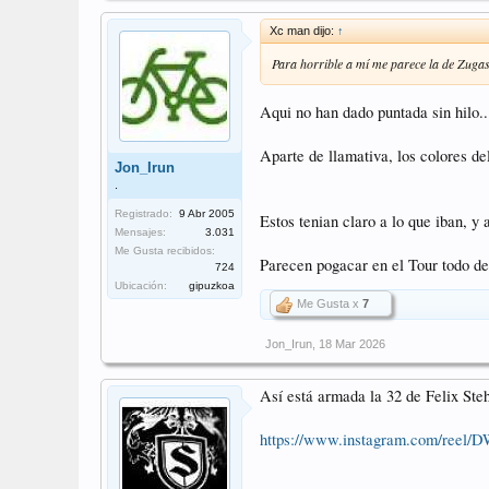
Xc man dijo:
↑
Para horrible a mí me parece la de Zugas
Aqui no han dado puntada sin hilo..
Aparte de llamativa, los colores de
Jon_Irun
.
Registrado:
9 Abr 2005
Estos tenian claro a lo que iban, y
Mensajes:
3.031
Me Gusta recibidos:
Parecen pogacar en el Tour todo de
724
Ubicación:
gipuzkoa
Me Gusta x
7
Jon_Irun
,
18 Mar 2026
Así está armada la 32 de Felix Steh
https://www.instagram.com/re