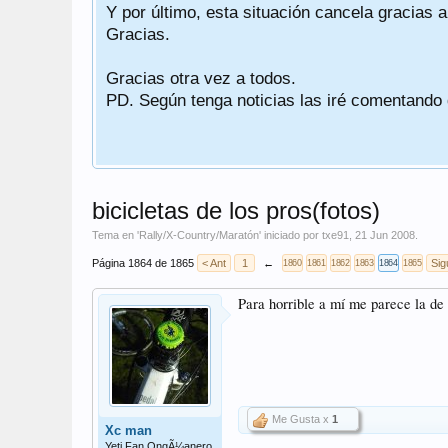
Y por último, esta situación cancela gracias 
Gracias.
Gracias otra vez a todos.
PD. Según tenga noticias las iré comentando
bicicletas de los pros(fotos)
Tema en '
Rally/X-Country/Maratón
' iniciado por
txe91
,
21 Jun 2008
.
Página 1864 de 1865
< Ant
1
←
Sig
1860
1861
1862
1863
1864
1865
Para horrible a mí me parece la de 
Me Gusta x
1
Xc man
Yeti Fan OngÃ¼anero