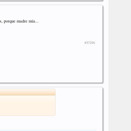
s, porque madre mía...
#37266