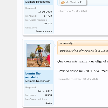
Miembro Reconocido
Me Gusta x
2
Registrado:
churrasco
,
15 Mar 2026
17 Dic 2008
Mensajes:
67.733
Me Gusta recibidos:
26.708
Ubicación:
llanes asturias
Xc man dijo:
↑
Para horrible a mí me parece la de Zugas
Que cosa más fea...el que elige el
Enviado desde mi 2209116AG medi
bumin the
escalator
bumin the escalator
,
18 Mar 2026
Miembro Reconocido
Registrado:
14 Oct 2007
Mensajes:
8.550
Me Gusta recibidos:
2.911