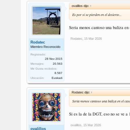
ovalillos dijo:
↑
Es por si se pierden en el desierto...
Seria menos cantoso una baliza en e
Rodatec
,
15 Mar 2026
Rodatec
Miembro Reconocido
Registrado:
28 Nov 2015
Mensajes:
20.563
Me Gusta recibidos:
8.587
Ubicación:
Euskadi
Rodatec dijo:
↑
Seria menos cantoso una baliza en el casc
Si es la de la DGT, eso no se ve a 
ovalillos
,
15 Mar 2026
ovalillos