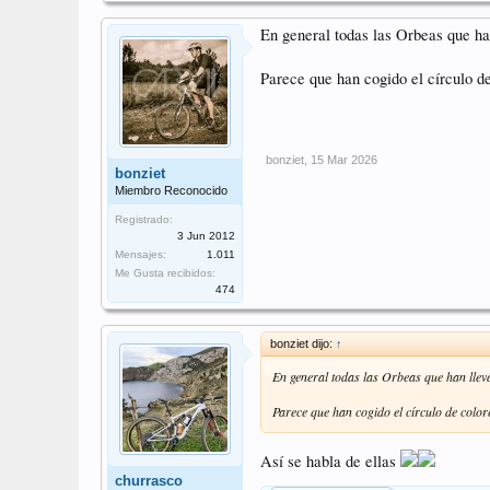
En general todas las Orbeas que ha
Parece que han cogido el círculo d
bonziet
,
15 Mar 2026
bonziet
Miembro Reconocido
Registrado:
3 Jun 2012
Mensajes:
1.011
Me Gusta recibidos:
474
bonziet dijo:
↑
En general todas las Orbeas que han llev
Parece que han cogido el círculo de colo
Así se habla de ellas
churrasco