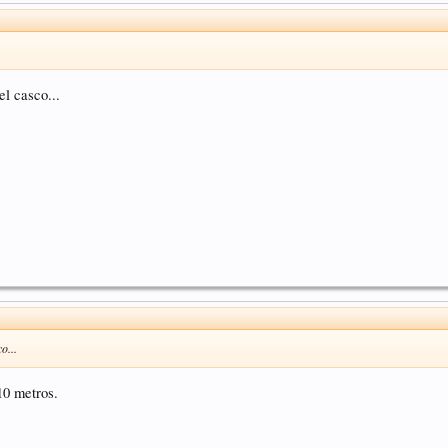
l casco...
o...
10 metros.