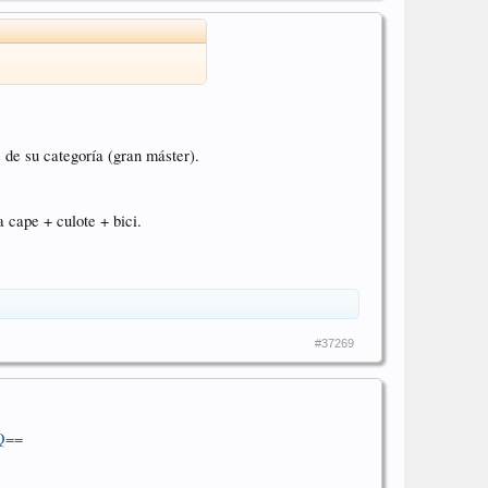
s de su categoría (gran máster).
a cape + culote + bici.
#37269
Q==