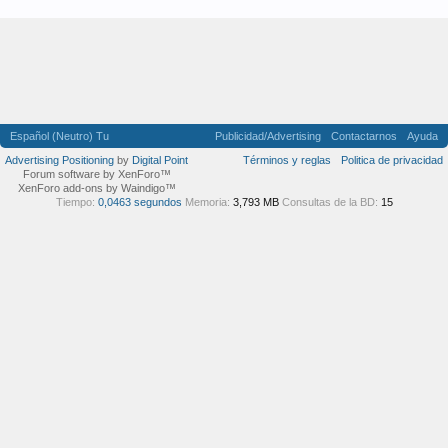
Español (Neutro) Tu
Publicidad/Advertising
Contactarnos
Ayuda
Advertising Positioning
by
Digital Point
Términos y reglas
Politica de privacidad
Forum software by XenForo™
XenForo add-ons by Waindigo™
Tiempo:
0,0463 segundos
Memoria:
3,793 MB
Consultas de la BD:
15