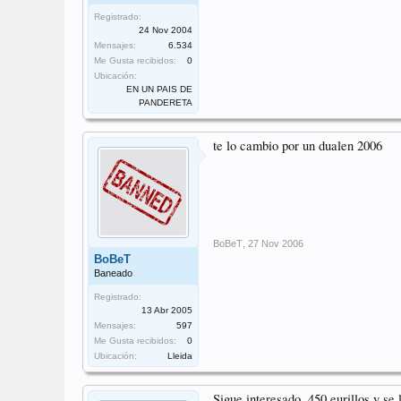
Registrado:
24 Nov 2004
Mensajes:
6.534
Me Gusta recibidos:
0
Ubicación:
EN UN PAIS DE
PANDERETA
te lo cambio por un dualen 2006
BoBeT
,
27 Nov 2006
BoBeT
Baneado
Registrado:
13 Abr 2005
Mensajes:
597
Me Gusta recibidos:
0
Ubicación:
Lleida
Sigue interesado. 450 eurillos y s