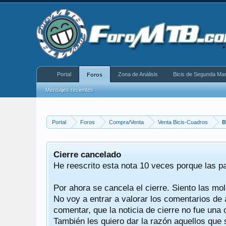
Portal
Zona de Análisis
Bicis de Segunda Ma
Foros
Mensajes recientes
Portal
Foros
Compra/Venta
Venta Bicis-Cuadros
B
equeño
Cierre cancelado
donde se
He reescrito esta nota 10 veces porque las p
Por ahora se cancela el cierre. Siento las mol
iéndonos
No voy a entrar a valorar los comentarios de 
comentar, que la noticia de cierre no fue un
También les quiero dar la razón aquellos que 