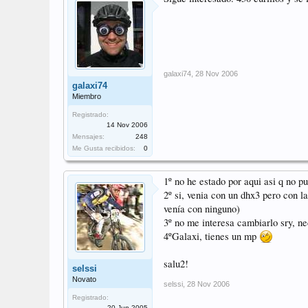
galaxi74
,
28 Nov 2006
galaxi74
Miembro
Registrado:
14 Nov 2006
Mensajes:
248
Me Gusta recibidos:
0
1º no he estado por aqui asi q no 
2º si, venia con un dhx3 pero con 
venía con ninguno)
3º no me interesa cambiarlo sry, ne
4ºGalaxi, tienes un mp
salu2!
selssi
Novato
selssi
,
28 Nov 2006
Registrado:
20 Jun 2005