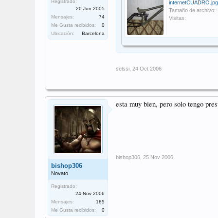
Registrado:
internetCUADRO.jpg
20 Jun 2005
Tamaño de archivo:
Mensajes:
74
Visitas:
Me Gusta recibidos:
0
Ubicación:
Barcelona
selssi
,
24 Oct 2006
esta muy bien, pero solo tengo pre
bishop306
,
25 Nov 2006
bishop306
Novato
Registrado:
24 Nov 2006
Mensajes:
185
Me Gusta recibidos:
0