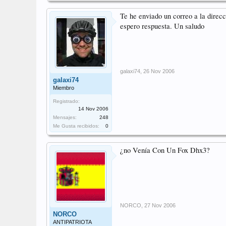
Te he enviado un correo a la direc
espero respuesta. Un saludo
galaxi74
,
26 Nov 2006
galaxi74
Miembro
Registrado:
14 Nov 2006
Mensajes:
248
Me Gusta recibidos:
0
¿no Venía Con Un Fox Dhx3?
NORCO
,
27 Nov 2006
NORCO
ANTIPATRIOTA