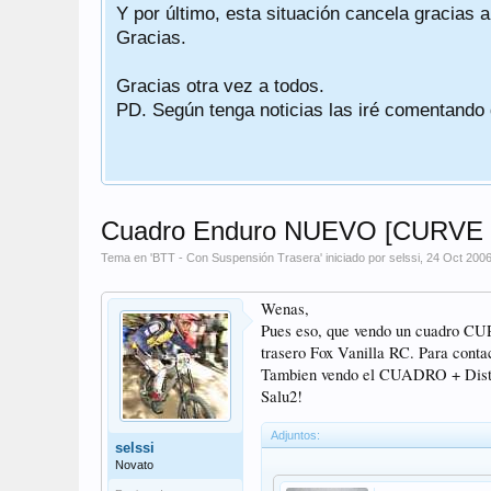
Y por último, esta situación cancela gracias 
Gracias.
Gracias otra vez a todos.
PD. Según tenga noticias las iré comentando
Cuadro Enduro NUEVO [CURVE R 
Tema en '
BTT - Con Suspensión Trasera
' iniciado por
selssi
,
24 Oct 200
Wenas,
Pues eso, que vendo un cuadro CURV
trasero Fox Vanilla RC. Para cont
Tambien vendo el CUADRO + Distint
Salu2!
Adjuntos:
selssi
Novato