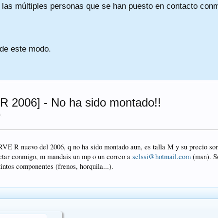
a las múltiples personas que se han puesto en contacto conmig
 de este modo.
2006] - No ha sido montado!!
6
.
E R nuevo del 2006, q no ha sido montado aun, es talla M y su precio son 
actar conmigo, m mandais un mp o un correo a
selssi@hotmail.com
(msn). S
os componentes (frenos, horquila...).