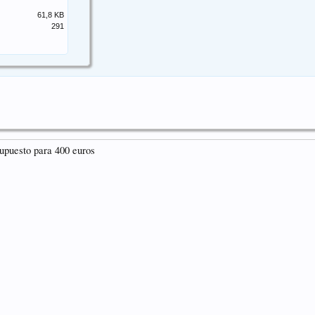
61,8 KB
291
supuesto para 400 euros