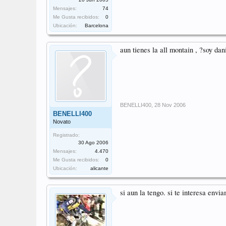
Mensajes:
74
Me Gusta recibidos:
0
Ubicación:
Barcelona
aun tienes la all montain , ?soy dan
BENELLI400
,
28 Nov 2006
BENELLI400
Novato
Registrado:
30 Ago 2006
Mensajes:
4.470
Me Gusta recibidos:
0
Ubicación:
alicante
si aun la tengo. si te interesa env