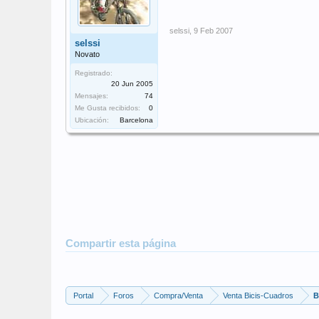
selssi
,
9 Feb 2007
selssi
Novato
Registrado:
20 Jun 2005
Mensajes:
74
Me Gusta recibidos:
0
Ubicación:
Barcelona
Compartir esta página
Portal
Foros
Compra/Venta
Venta Bicis-Cuadros
B