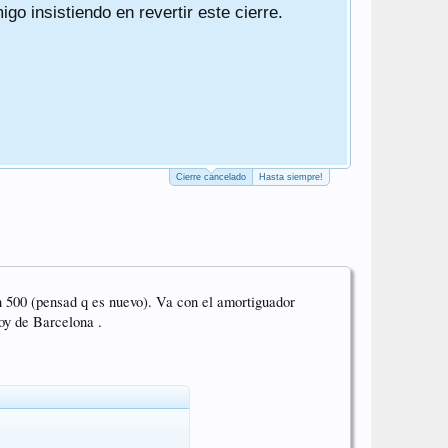
o insistiendo en revertir este cierre.
Ha sido un 
Un saludo
PD. El cierr
PD2. Actuali
PD3. He qui
Cierre cancelado
Hasta siempre!
500 (pensad q es nuevo). Va con el amortiguador
oy de Barcelona .