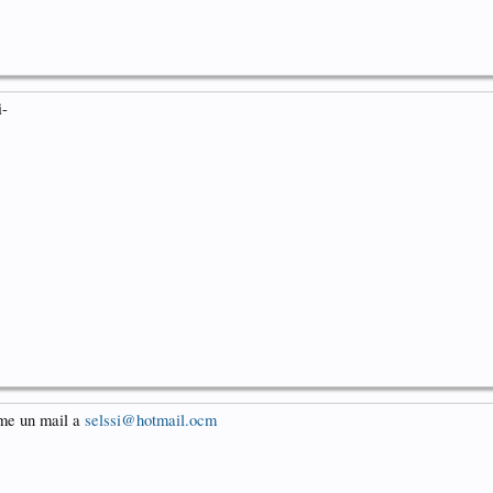
i-
iame un mail a
selssi@hotmail.ocm