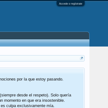
Accede o regístrate
Tras 22 año
emociones por la que estoy pasando.
foro de "ba
compartían r
 (siempre desde el respeto). Solo quería
Gracias a t
 un momento en que era insostenible.
participes d
y es culpa exclusivamente mía.