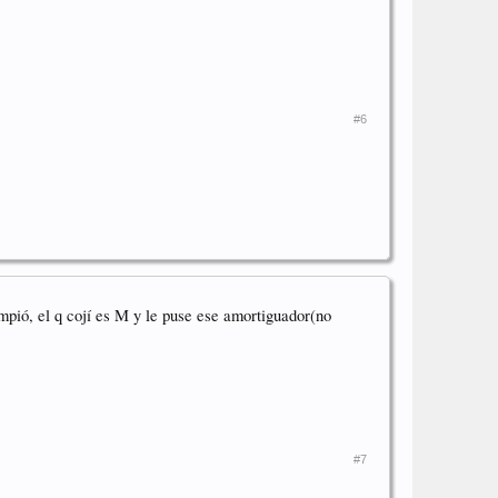
#6
mpió, el q cojí es M y le puse ese amortiguador(no
#7