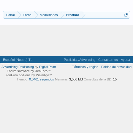
Portal
Foros
Modalidades
Freeride
Español (Neutro) Tu
Publicidad/Advertising
Contactarnos
Ayuda
Advertising Positioning
by
Digital Point
Términos y reglas
Politica de privacidad
Forum software by XenForo™
XenForo add-ons by Waindigo™
Tiempo:
0,0401 segundos
Memoria:
3,580 MB
Consultas de la BD:
15