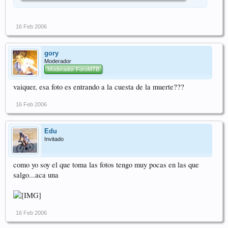
16 Feb 2006
gory
Moderador
Moderador ForoMTB
vaiquer, esa foto es entrando a la cuesta de la muerte???
16 Feb 2006
Edu
Invitado
como yo soy el que toma las fotos tengo muy pocas en las que
salgo...aca una
16 Feb 2006