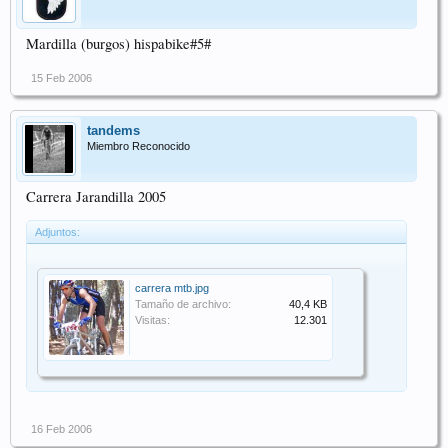
Mardilla (burgos) hispabike#5#
15 Feb 2006
tandems
Miembro Reconocido
Carrera Jarandilla 2005
Adjuntos:
carrera mtb.jpg
Tamaño de archivo:
40,4 KB
Visitas:
12.301
16 Feb 2006