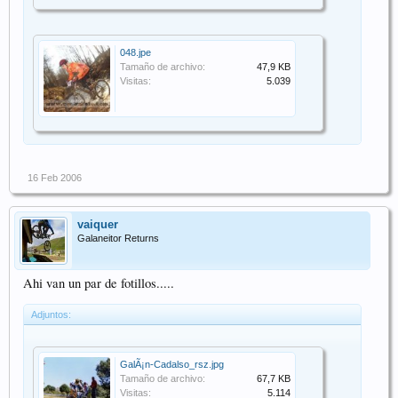
048.jpe
Tamaño de archivo:
47,9 KB
Visitas:
5.039
16 Feb 2006
vaiquer
Galaneitor Returns
Ahi van un par de fotillos.....
Adjuntos:
GalÃ¡n-Cadalso_rsz.jpg
Tamaño de archivo:
67,7 KB
Visitas:
5.114