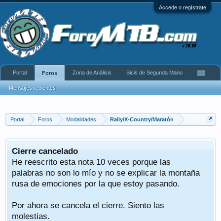
Accede o regístrate
Portal
Zona de Análisis
Bicis de Segunda Mano
Foros
Mensajes recientes
Portal
Foros
Modalidades
Rally/X-Country/Maratón
Cierre cancelado
He reescrito esta nota 10 veces porque las
palabras no son lo mío y no se explicar la montaña
rusa de emociones por la que estoy pasando.
Por ahora se cancela el cierre. Siento las
molestias.