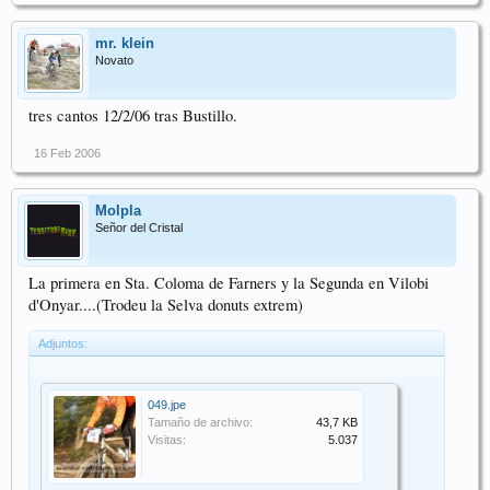
mr. klein
Novato
tres cantos 12/2/06 tras Bustillo.
16 Feb 2006
Molpla
Señor del Cristal
La primera en Sta. Coloma de Farners y la Segunda en Vilobi
d'Onyar....(Trodeu la Selva donuts extrem)
Adjuntos:
049.jpe
Tamaño de archivo:
43,7 KB
Visitas:
5.037