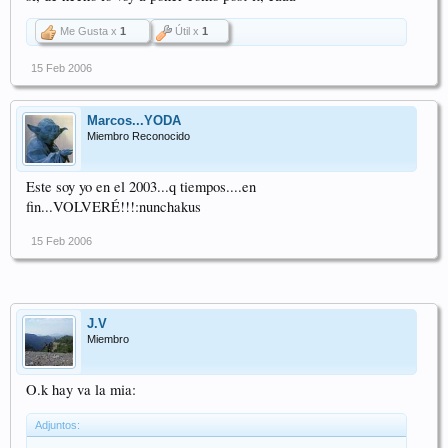
Me Gusta x
1
Útil x
1
15 Feb 2006
Marcos...YODA
Miembro Reconocido
Este soy yo en el 2003...q tiempos....en
fin...VOLVERÉ!!!:nunchakus
15 Feb 2006
J.V
Miembro
O.k hay va la mia:
Adjuntos: