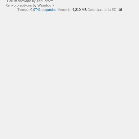
Forum software by XenForo™
XenForo add-ons by Waindigo™
Tiempo:
0,0741 segundos
Memoria:
4,210 MB
Consultas de la BD:
16