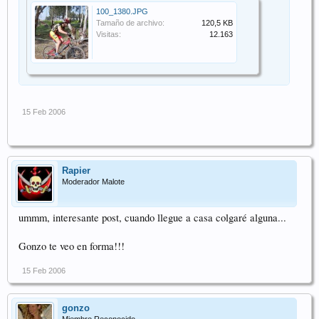
100_1380.JPG
Tamaño de archivo:
120,5 KB
Visitas:
12.163
15 Feb 2006
Rapier
Moderador Malote
ummm, interesante post, cuando llegue a casa colgaré alguna...
Gonzo te veo en forma!!!
15 Feb 2006
gonzo