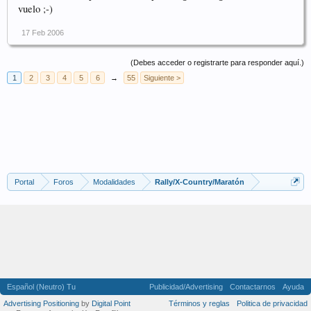
vuelo ;-)
17 Feb 2006
(Debes acceder o registrarte para responder aquí.)
1
2
3
4
5
6
→
55
Siguiente >
Portal
Foros
Modalidades
Rally/X-Country/Maratón
Español (Neutro) Tu
Publicidad/Advertising
Contactarnos
Ayuda
Advertising Positioning
by
Digital Point
Términos y reglas
Politica de privacidad