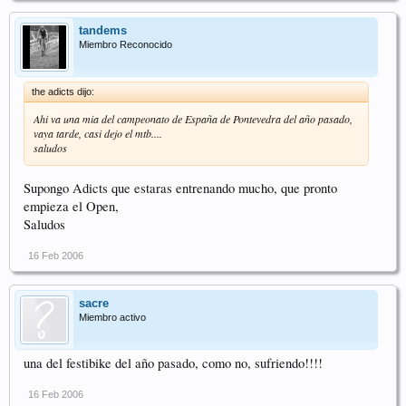
tandems
Miembro Reconocido
the adicts dijo:
Ahi va una mia del campeonato de España de Pontevedra del año pasado,
vaya tarde, casi dejo el mtb....
saludos
Supongo Adicts que estaras entrenando mucho, que pronto
empieza el Open,
Saludos
16 Feb 2006
sacre
Miembro activo
una del festibike del año pasado, como no, sufriendo!!!!
16 Feb 2006