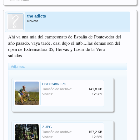
the adicts
Novato
Ahi va una mia del campeonato de España de Pontevedra del
año pasado, vaya tarde, casi dejo el mtb....las demas son del
open de Extremadura 05, Hervas y Losar de la Vera
saludos
Adjuntos:
DSC02486.JPG
Tamaño de archivo:
141,8 KB
Visitas:
12.989
2.JPG
Tamaño de archivo:
157,2 KB
Visitas:
12.669