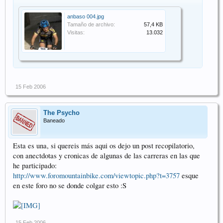
anbaso 004.jpg
Tamaño de archivo:
57,4 KB
Visitas:
13.032
15 Feb 2006
The Psycho
Baneado
Esta es una, si quereis más aqui os dejo un post recopilatorio,
con anectdotas y cronicas de algunas de las carreras en las que
he participado:
http://www.foromountainbike.com/viewtopic.php?t=3757
esque
en este foro no se donde colgar esto :S
15 Feb 2006