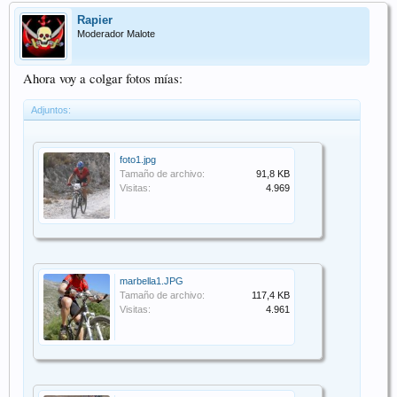
Rapier
Moderador Malote
Ahora voy a colgar fotos mías:
Adjuntos:
foto1.jpg
Tamaño de archivo:
91,8 KB
Visitas:
4.969
marbella1.JPG
Tamaño de archivo:
117,4 KB
Visitas:
4.961