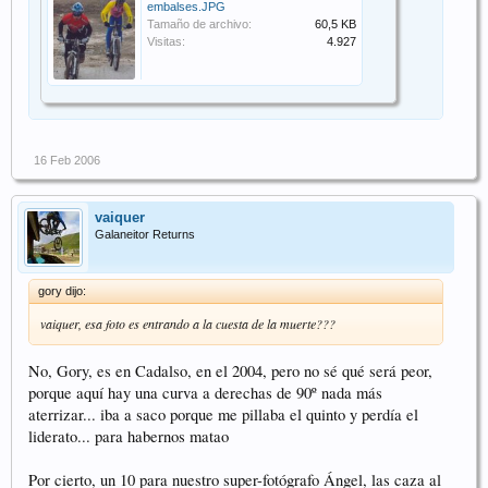
embalses.JPG
Tamaño de archivo:
60,5 KB
Visitas:
4.927
16 Feb 2006
vaiquer
Galaneitor Returns
gory dijo:
vaiquer, esa foto es entrando a la cuesta de la muerte???
No, Gory, es en Cadalso, en el 2004, pero no sé qué será peor,
porque aquí hay una curva a derechas de 90º nada más
aterrizar... iba a saco porque me pillaba el quinto y perdía el
liderato... para habernos matao
Por cierto, un 10 para nuestro super-fotógrafo Ángel, las caza al