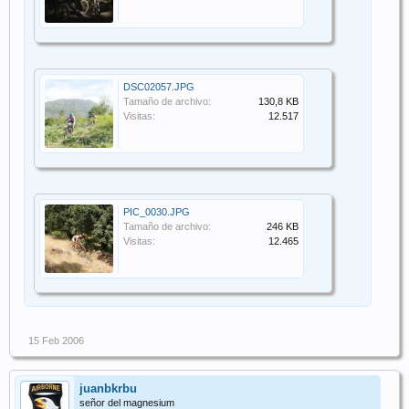
DSC02057.JPG
Tamaño de archivo:
130,8 KB
Visitas:
12.517
PIC_0030.JPG
Tamaño de archivo:
246 KB
Visitas:
12.465
15 Feb 2006
juanbkrbu
señor del magnesium