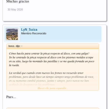
Muchas gracias
30 May 2026
LyN_Suiza
Miembro Reconocido
boss. dijo:
↑
Cómo hacéis para centrar la pinza respecto al disco, con una galga?
Yo he centrado la pinza respecto al disco con los pistones metidos a tope
en su sitio, luego he montado las pastillas y se me queda frenada un poco
la rueda.
La verdad que cuando eran nuevos los frenos no recuerdo tener
problemas, pero desde hace un tiempo siempre tengo problemas de roce,
en su momento cambié pistones, juntas y sangre, pero nunca me han
acabado de desaparecer los problemas.
Hacer clic para expandir...
Descubri que mejoraba un poco cuando afloje el pomo de la maneta que
acorta recorrido de la pinza, porque cuando bajaba y se calentaban los
frenos se me quedaba casi completamente frenada la rueda. Estoy un poco
Pues...
perdido.