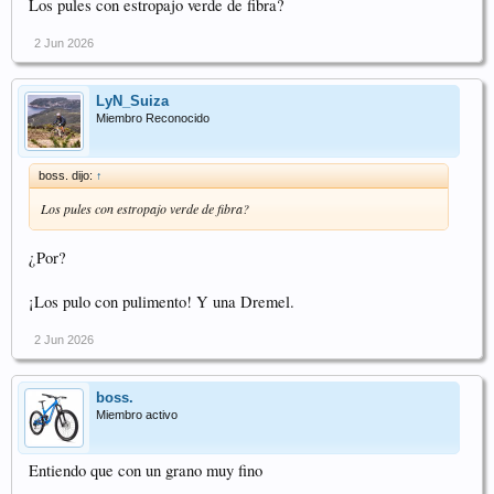
Los pules con estropajo verde de fibra?
En realidad, si no están dañados, sencillamente sacando pistones y
retenes, limpiándolos a fondo, puliendo los pistones y volviendo a montar
2 Jun 2026
todo recién lubricado el efecto es prácticamente el mismo.
LyN_Suiza
Miembro Reconocido
boss. dijo:
↑
Los pules con estropajo verde de fibra?
¿Por?
¡Los pulo con pulimento! Y una Dremel.
2 Jun 2026
boss.
Miembro activo
Entiendo que con un grano muy fino