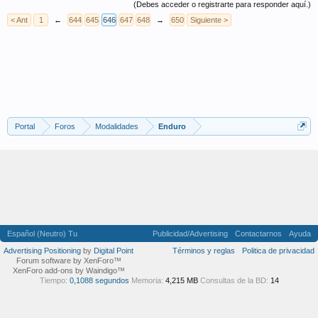
(Debes acceder o registrarte para responder aquí.)
< Ant
1
←
644
645
646
647
648
→
650
Siguiente >
Portal
Foros
Modalidades
Enduro
Español (Neutro) Tu
Publicidad/Advertising
Contactarnos
Ayuda
Advertising Positioning
by
Digital Point
Términos y reglas
Politica de privacidad
Forum software by XenForo™
XenForo add-ons by Waindigo™
Tiempo:
0,1088 segundos
Memoria:
4,215 MB
Consultas de la BD:
14