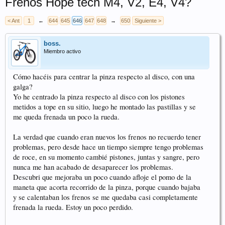
Frenos Hope tech M4, V2, E4, V4?
< Ant
1
←
644
645
646
647
648
→
650
Siguiente >
boss.
Miembro activo
Cómo hacéis para centrar la pinza respecto al disco, con una
galga?
Yo he centrado la pinza respecto al disco con los pistones
metidos a tope en su sitio, luego he montado las pastillas y se
me queda frenada un poco la rueda.
La verdad que cuando eran nuevos los frenos no recuerdo tener
problemas, pero desde hace un tiempo siempre tengo problemas
de roce, en su momento cambié pistones, juntas y sangre, pero
nunca me han acabado de desaparecer los problemas.
Descubri que mejoraba un poco cuando afloje el pomo de la
maneta que acorta recorrido de la pinza, porque cuando bajaba
y se calentaban los frenos se me quedaba casi completamente
frenada la rueda. Estoy un poco perdido.