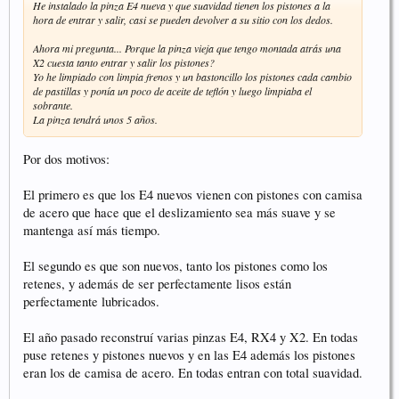
imposible) al final uno puede quedar rozando. Se trata de retraer ese
He instalado la pinza E4 nueva y que suavidad tienen los pistones a la
pistón para que el resto salga un poco más y dejar los cuatro en posición
hora de entrar y salir, casi se pueden devolver a su sitio con los dedos.
de trabajo similar, sin roces. Con un poco de práctica, es sencillo.
Ahora mi pregunta... Porque la pinza vieja que tengo montada atrás una
El segundo caso, el del desplazamiento del pistón por desgaste de las
X2 cuesta tanto entrar y salir los pistones?
pastillas, con el uso a lo largo de la vida de un juego de pastillas es posible
Yo he limpiado con limpia frenos y un bastoncillo los pistones cada cambio
y razonable por el mismo motivo que no salen igual inicialmente. Al final,
de pastillas y ponía un poco de aceite de teflón y luego limpiaba el
si notas ese roce, se trata de igualar los pistones también.
sobrante.
La pinza tendrá unos 5 años.
El mantenimiento de limpiar pistones con limpiafrenos y un cepillo fino y
después lubricar los retenes con aceite de silicona lo único que pretende es
Por dos motivos:
igualar en la medida de lo posible el comportamiento de los pistones
respecto de sus retenes, de modo que los roces sean lo mínimo posible. Si
están bien mantenidos es perfectamente posible que durante la vida de un
El primero es que los E4 nuevos vienen con pistones con camisa
juego de pastillas no se produzcan roces. Si se producen y sabes lo que
de acero que hace que el deslizamiento sea más suave y se
tienes que hacer, se arregla en menos de un minuto siempre que el
mantenga así más tiempo.
mantenimiento haya sido razonable. Yo suelo hacer una limpieza y
lubricación cuando pongo pastillas nuevas. De paso, cuando las cambio,
compruebo el grosor del disco (los discos gastados son una fuente
El segundo es que son nuevos, tanto los pistones como los
habitual de problemas de este tipo) de modo que si hay que cambiarlo no
retenes, y además de ser perfectamente lisos están
se me pase.
perfectamente lubricados.
El año pasado reconstruí varias pinzas E4, RX4 y X2. En todas
puse retenes y pistones nuevos y en las E4 además los pistones
eran los de camisa de acero. En todas entran con total suavidad.