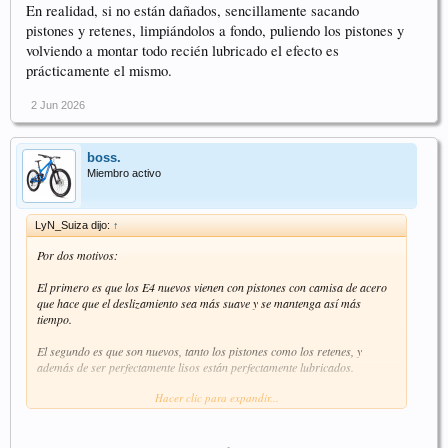
En realidad, si no están dañados, sencillamente sacando
pistones y retenes, limpiándolos a fondo, puliendo los pistones y
volviendo a montar todo recién lubricado el efecto es
prácticamente el mismo.
2 Jun 2026
boss.
Miembro activo
LyN_Suiza dijo:
↑
Por dos motivos:
El primero es que los E4 nuevos vienen con pistones con camisa de acero
que hace que el deslizamiento sea más suave y se mantenga así más
tiempo.
El segundo es que son nuevos, tanto los pistones como los retenes, y
además de ser perfectamente lisos están perfectamente lubricados.
Hacer clic para expandir...
El año pasado reconstruí varias pinzas E4, RX4 y X2. En todas puse
retenes y pistones nuevos y en las E4 además los pistones eran los de
camisa de acero. En todas entran con total suavidad.