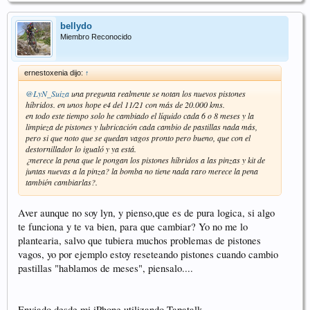
bellydo
Miembro Reconocido
ernestoxenia dijo:
↑
@LyN_Suiza
una pregunta realmente se notan los nuevos pistones
híbridos. en unos hope e4 del 11/21 con más de 20.000 kms.
en todo este tiempo solo he cambiado el líquido cada 6 o 8 meses y la
limpieza de pistones y lubricación cada cambio de pastillas nada más,
pero si que noto que se quedan vagos pronto pero bueno, que con el
destornillador lo igualó y ya está.
¿merece la pena que le pongan los pistones híbridos a las pinzas y kit de
juntas nuevas a la pinza? la bomba no tiene nada raro merece la pena
también cambiarlas?.
Aver aunque no soy lyn, y pienso,que es de pura logica, si algo
te funciona y te va bien, para que cambiar? Yo no me lo
plantearia, salvo que tubiera muchos problemas de pistones
vagos, yo por ejemplo estoy reseteando pistones cuando cambio
pastillas "hablamos de meses", piensalo....
Enviado desde mi iPhone utilizando Tapatalk