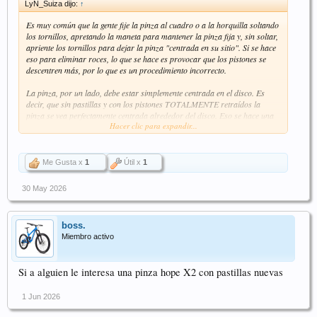
LyN_Suiza dijo:
↑
Es muy común que la gente fije la pinza al cuadro o a la horquilla soltando
los tornillos, apretando la maneta para mantener la pinza fija y, sin soltar,
apriente los tornillos para dejar la pinza "centrada en su sitio". Si se hace
eso para eliminar roces, lo que se hace es provocar que los pistones se
descentren más, por lo que es un procedimiento incorrecto.
La pinza, por un lado, debe estar simplemente centrada en el disco. Es
decir, que sin pastillas y con los pistones TOTALMENTE retraídos la
pinza se vea perfectamente centrada alrededor del disco. Eso se hace una
Hacer clic para expandir...
vez en la vida y no se vuelve a tocar (a no ser que cambies la rueda y
pueda cambiar la posición relativa del disco).
Cuando el freno empieza a rozar, lo puede hacer por cuatro motivos:
Me Gusta x
1
Útil x
1
1- Se ha doblado el disco
2- Se han descentrado los pistones
30 May 2026
3- El disco, las pastillas o ambos están demasiado gastados y los pistones
no trabajan correctamente
4- Un pistón se ha torcido en la pinza (suele ser por el motivo 3) y por eso
boss.
no vuelve bien
Miembro activo
Obviamente, si se ha doblado el disco, hay que enderezarlo, y si se ha
gastado demasiado el disco o las pastillas, hay que cambiarlos.
Si a alguien le interesa una pinza hope X2 con pastillas nuevas
Si se han descentrado los pistones (los de un lado han salido más que los
del otro, o quizás solo uno de los cuatro) lo que hay que hacer es devolver
1 Jun 2026
los pistones a su posición correcta de trabajo, no mover la pinza. La pinza