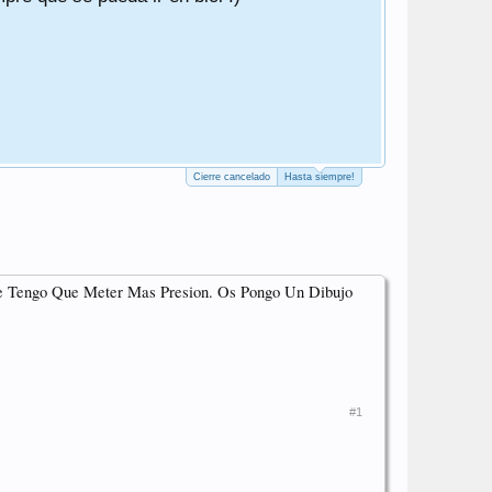
Gracias.
Gracias otr
PD. Según t
Cierre cancelado
Hasta siempre!
e Tengo Que Meter Mas Presion. Os Pongo Un Dibujo
#1