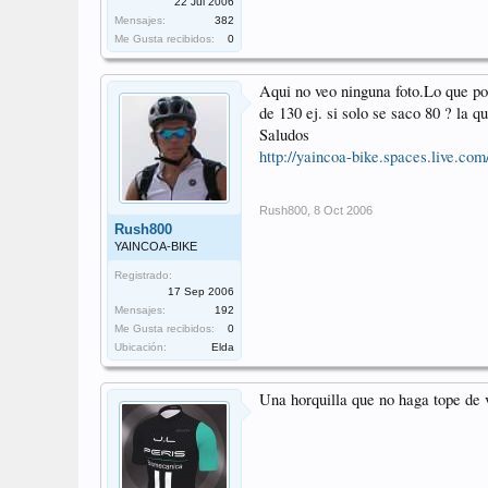
22 Jul 2006
Mensajes:
382
Me Gusta recibidos:
0
Aqui no veo ninguna
foto.Lo
que pon
de 130 ej. si solo se saco 80 ? la 
Saludos
http://yaincoa-bike.spaces.live.com
Rush800
,
8 Oct 2006
Rush800
YAINCOA-BIKE
Registrado:
17 Sep 2006
Mensajes:
192
Me Gusta recibidos:
0
Ubicación:
Elda
Una horquilla que no haga tope de v