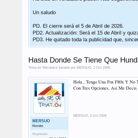
Un saludo
PD. El cierre será el 5 de Abril de 2026.
PD2. Actualización: Será el 15 de Abril y quiz
PD3. He quitado toda la publicidad que, sinc
Hasta Donde Se Tiene Que Hundir
Tema en '
Mecánica
' iniciado por
MERSUO
,
2 Oct 2006
.
Hola , Tengo Una Fox F80x Y No 
Con Tres Opciones, Asi Me Decis
MERSUO
,
2 Oct 2006
MERSUO
Novato
Registrado: