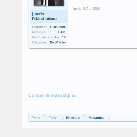
jlperis
,
8 Oct 2006
jlperis
Friki del ciclismo
Registrado:
6 Oct 2006
Mensajes:
1.411
Me Gusta recibidos:
16
Ubicación:
En Whistler
Compartir esta página
Portal
Foros
Bicicletas
Mecánica