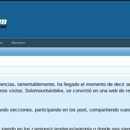
no
Miembros
encias, lamentablemente, ha llegado el momento de decir 
os visitar, Solomountainbike, se convirtió en una web de re
ando secciones, participando en los post, compartiendo vue
viendo en los caminos/carreteras/watopia o donde sea siemp