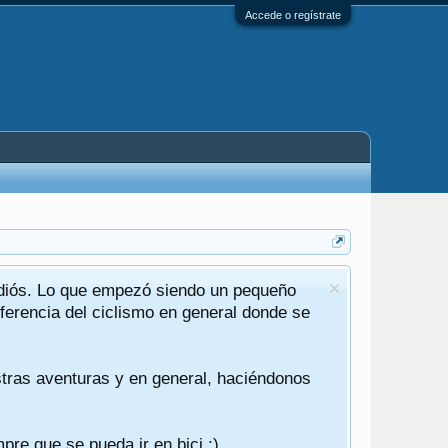
Accede o regístrate
adiós. Lo que empezó siendo un pequeño
Cierre can
ferencia del ciclismo en general donde se
He reescrit
Por ahora se
stras aventuras y en general, haciéndonos
No voy a ent
comentar, q
También les 
re que se pueda ir en bici :)
Y por último