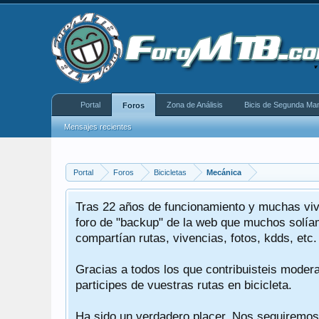
Portal
Zona de Análisis
Bicis de Segunda Ma
Foros
Mensajes recientes
Portal
Foros
Bicicletas
Mecánica
Tras 22 años de funcionamiento y muchas viv
o.
foro de "backup" de la web que muchos solíam
compartían rutas, vivencias, fotos, kdds, etc.
quería
Gracias a todos los que contribuisteis moder
le.
participes de vuestras rutas en bicicleta.
erre.
Ha sido un verdadero placer. Nos seguiremos 