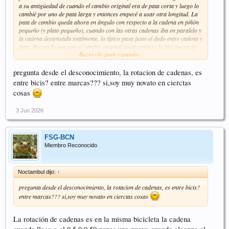
a su antigüedad de cuando el cambio original era de pata corta y luego lo
cambié por uno de pata larga y entonces empecé a usar otra longitud. La
pata de cambio queda ahora en ángulo con respecto a la cadena en piñón
pequeño (y plato pequeño), cuando con las otras cadenas iba en paralelo y
la cadena destensada totalmente, lo típico pasa justo el dedo entre cadena y
pata. Recuerdo que con el cambio original (pata corta) y la bici nueva de
Hacer clic para expandir...
hecho venía así de la tienda, con ese ángulo, fuí yo quién alargó las
siguientes cadenas para que quedara mas destensada la cadena. Sin
embargo en el soporte parece que cambia bien, si acaso un ligero ruido al
pregunta desde el desconocimiento, la rotacion de cadenas, es
cambiar en los piñones mas grandes, pero tendría que probar en ruta.
entre bicis? entre marcas??? si,soy muy novato en cierctas
Pregunto porque no me fío, si puedo salir con tranquilidad de que esta
cosas
cadena mas corta no causará mayor desgaste del habitual, o si ajustando
un poco el cambio será suficiente, o si será mejor pasar a la siguiente
3 Jun 2026
cadena y olvidarme de esta.
FSG-BCN
Miembro Reconocido
Noctambul dijo:
↑
pregunta desde el desconocimiento, la rotacion de cadenas, es entre bicis?
entre marcas??? si,soy muy novato en cierctas cosas
La rotación de cadenas es en la misma bicicleta la cadena