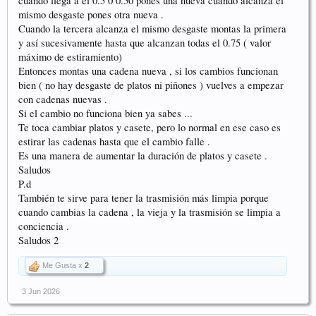
cuando llega a el 0.5 0 0.50 pones una nueva cuando alcanza el
mismo desgaste pones otra nueva .
Cuando la tercera alcanza el mismo desgaste montas la primera
y así sucesivamente hasta que alcanzan todas el 0.75 ( valor
máximo de estiramiento)
Entonces montas una cadena nueva , si los cambios funcionan
bien ( no hay desgaste de platos ni piñones ) vuelves a empezar
con cadenas nuevas .
Si el cambio no funciona bien ya sabes ...
Te toca cambiar platos y casete, pero lo normal en ese caso es
estirar las cadenas hasta que el cambio falle .
Es una manera de aumentar la duración de platos y casete .
Saludos
P.d
También te sirve para tener la trasmisión más limpia porque
cuando cambias la cadena , la vieja y la trasmisión se limpia a
conciencia .
Saludos 2
Me Gusta x
2
3 Jun 2026