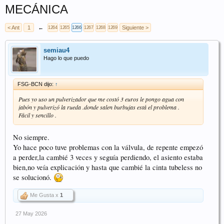
MECÁNICA
< Ant
1
←
Siguiente >
1264
1265
1266
1267
1268
1269
semiau4
Hago lo que puedo
FSG-BCN dijo:
↑
Pues yo uso un pulverizador que me costó 3 euros le pongo agua con
jabón y pulverizó la rueda .donde salen burbujas está el problema .
Fácil y sencillo .
No siempre.
Yo hace poco tuve problemas con la válvula, de repente empezó
a perder,la cambié 3 veces y seguía perdiendo, el asiento estaba
bien,no veía explicación y hasta que cambié la cinta tubeless no
se solucionó.
Me Gusta x
1
27 May 2026