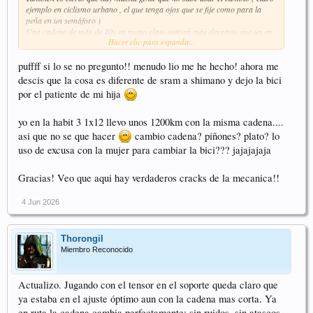
ejemplo en ciclismo urbano , el que tenga ojos que se fije como para la
peña en un semáforo )
Una cadena de más de 10v en mono plato sufrirá más desgaste que un en
Hacer clic para expandir...
2/10 y si pasamos a 1/12 el desgaste por el cruce de cadena y la resistencia
de la misma , más todavía.
Saludos
puffff si lo se no pregunto!! menudo lio me he hecho! ahora me
descis que la cosa es diferente de sram a shimano y dejo la bici
por el patiente de mi hija
yo en la habit 3 1x12 llevo unos 1200km con la misma cadena....
asi que no se que hacer
cambio cadena? piñones? plato? lo
uso de excusa con la mujer para cambiar la bici??? jajajajaja
Gracias! Veo que aqui hay verdaderos cracks de la mecanica!!
4 Jun 2026
Thorongil
Miembro Reconocido
Actualizo. Jugando con el tensor en el soporte queda claro que
ya estaba en el ajuste óptimo aun con la cadena mas corta. Ya
en ruta la cadena cambia perfectamente: sin ruidos, sin atascos,