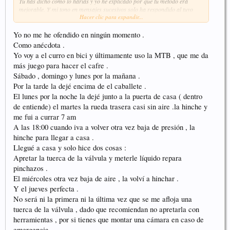
Tú has dicho cómo lo harías y yo he explicado por qué tú método era
mejorable. Y mi tono en mensajes sucesivos solo ha respondido al tuyo
Hacer clic para expandir...
haciéndote el ofendido por la corrección y defendiendo tu "método".
También es verdad que si estuviésemos tomando unas cañas y hablando
Yo no me he ofendido en ningún momento .
del asunto en una terraza nos hubiésemos echado unas risas y la cosa no
Como anécdota .
hubiese llegado hasta aquí. Así son las cosas escritas en Internet.
Yo voy a el curro en bici y últimamente uso la MTB , que me da
más juego para hacer el cafre .
Sábado , domingo y lunes por la mañana .
Por la tarde la dejé encima de el caballete .
El lunes por la noche la dejé junto a la puerta de casa ( dentro
de entiende) el martes la rueda trasera casi sin aire .la hinche y
me fui a currar 7 am
A las 18:00 cuando iva a volver otra vez baja de presión , la
hinche para llegar a casa .
Llegué a casa y solo hice dos cosas :
Apretar la tuerca de la válvula y meterle líquido repara
pinchazos .
El miércoles otra vez baja de aire , la volví a hinchar .
Y el jueves perfecta .
No será ni la primera ni la última vez que se me afloja una
tuerca de la válvula , dado que recomiendan no apretarla con
herramientas , por si tienes que montar una cámara en caso de
emergencia...