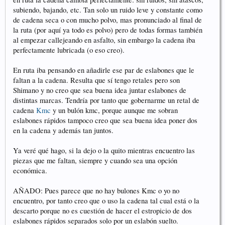
subiendo, bajando, etc. Tan solo un ruido leve y constante como
de cadena seca o con mucho polvo, mas pronunciado al final de
la ruta (por aquí ya todo es polvo) pero de todas formas también
al empezar callejeando en asfalto, sin embargo la cadena iba
perfectamente lubricada (o eso creo).
En ruta iba pensando en añadirle ese par de eslabones que le
faltan a la cadena. Resulta que sí tengo retales pero son
Shimano y no creo que sea buena idea juntar eslabones de
distintas marcas. Tendría por tanto que gobernarme un retal de
cadena
Kmc
y un bulón
kmc
, porque aunque me sobran
eslabones rápidos tampoco creo que sea buena idea poner dos
en la cadena y además tan juntos.
Ya veré qué hago, si la dejo o la quito mientras encuentro las
piezas que me faltan, siempre y cuando sea una opción
económica.
AÑADO: Pues parece que no hay bulones
Kmc
o yo no
encuentro, por tanto creo que o uso la cadena tal cual está o la
descarto porque no es cuestión de hacer el estropicio de dos
eslabones rápidos separados solo por un eslabón suelto.