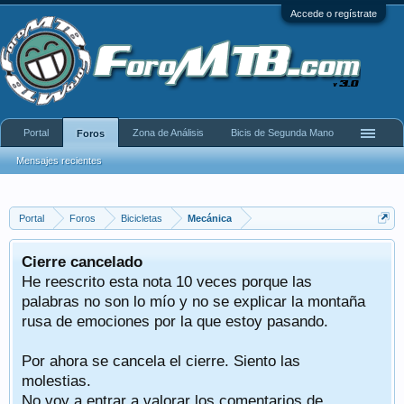
Accede o regístrate
Portal
Zona de Análisis
Bicis de Segunda Mano
Foros
Mensajes recientes
Portal
Foros
Bicicletas
Mecánica
Cierre cancelado
He reescrito esta nota 10 veces porque las
palabras no son lo mío y no se explicar la montaña
rusa de emociones por la que estoy pasando.
Por ahora se cancela el cierre. Siento las
molestias.
No voy a entrar a valorar los comentarios de