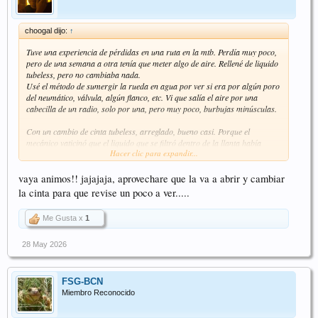
choogal dijo:
↑
Tuve una experiencia de pérdidas en una ruta en la mtb. Perdía muy poco,
pero de una semana a otra tenía que meter algo de aire. Rellené de liquido
tubeless, pero no cambiaba nada.
Usé el método de sumergir la rueda en agua por ver si era por algún poro
del neumático, válvula, algún flanco, etc. Vi que salía el aire por una
cabecilla de un radio, solo por una, pero muy poco, burbujas minúsculas.
Con un cambio de cinta tubeless, arreglado, bueno casi. Porque el
mecánico vaticinó que el liquido que se filtró dentro de la llanta había
Hacer clic para expandir...
corroído la cabecillas de los radios y que terminarían cascando y así fue...
la primera se partió al poco tiempo y cambié todas.
vaya animos!! jajajaja, aprovechare que la va a abrir y cambiar
la cinta para que revise un poco a ver.....
Me Gusta x
1
28 May 2026
FSG-BCN
Miembro Reconocido