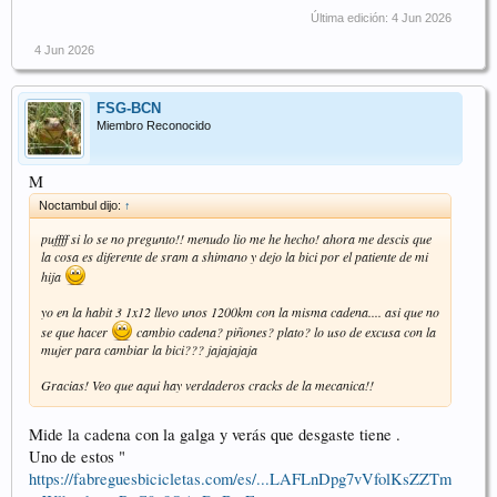
Última edición:
4 Jun 2026
4 Jun 2026
FSG-BCN
Miembro Reconocido
M
Noctambul dijo:
↑
puffff si lo se no pregunto!! menudo lio me he hecho! ahora me descis que
la cosa es diferente de sram a shimano y dejo la bici por el patiente de mi
hija
yo en la habit 3 1x12 llevo unos 1200km con la misma cadena.... asi que no
se que hacer
cambio cadena? piñones? plato? lo uso de excusa con la
mujer para cambiar la bici??? jajajajaja
Gracias! Veo que aqui hay verdaderos cracks de la mecanica!!
Mide la cadena con la galga y verás que desgaste tiene .
Uno de estos "
https://fabreguesbicicletas.com/es/...LAFLnDpg7vVfolKsZZTm