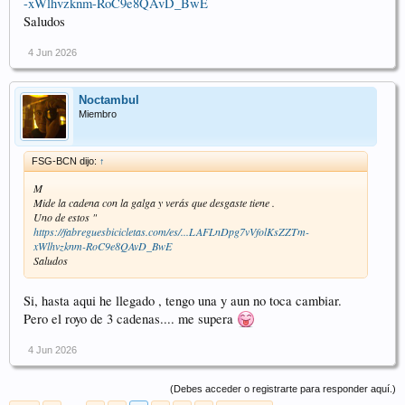
-xWlhvzknm-RoC9e8QAvD_BwE
Saludos
4 Jun 2026
Noctambul
Miembro
FSG-BCN dijo:
↑
M
Mide la cadena con la galga y verás que desgaste tiene .
Uno de estos "
https://fabreguesbicicletas.com/es/...LAFLnDpg7vVfolKsZZTm-
xWlhvzknm-RoC9e8QAvD_BwE
Saludos
Si, hasta aqui he llegado , tengo una y aun no toca cambiar.
Pero el royo de 3 cadenas.... me supera
4 Jun 2026
(Debes acceder o registrarte para responder aquí.)