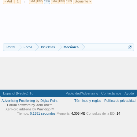
< Ant
1
←
Siguiente >
1264
1265
1266
1267
1268
1269
Portal
Foros
Bicicletas
Mecánica
Español (Neutro) Tu
Publicidad/Advertising
Contactarnos
Ayuda
Advertising Positioning
by
Digital Point
Términos y reglas
Politica de privacidad
Forum software by XenForo™
XenForo add-ons by Waindigo™
Tiempo:
0,1381 segundos
Memoria:
4,305 MB
Consultas de la BD:
14