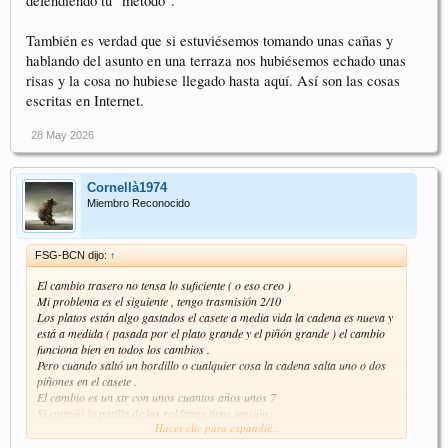
defendiendo tu "método".
También es verdad que si estuviésemos tomando unas cañas y
hablando del asunto en una terraza nos hubiésemos echado unas
risas y la cosa no hubiese llegado hasta aquí. Así son las cosas
escritas en Internet.
28 May 2026
Cornellà1974
Miembro Reconocido
FSG-BCN dijo:
↑
El cambio trasero no tensa lo suficiente ( o eso creo )
Mi problema es el siguiente , tengo trasmisión 2/10
Los platos están algo gastados el casete a media vida la cadena es nueva y
está a medida ( pasada por el plato grande y el piñón grande ) el cambio
funciona bien en todos los cambios .
Pero cuando saltó un bordillo o cualquier cosa la cadena salta uno o dos
piñones en el casete .
El cambio es un xtr con unos cuantos años unos 7
Si empujó la patilla de las roldanas tiene tensión .
Hacer clic para expandir...
Podría ser el muelle interior que estaría un pelo gastado?
Saludos