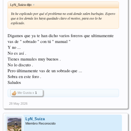
LyN_Suiza dijo:
↑
Ya he explicado por qué el problema no está donde salen burbujas. Espero
que a los demás les haya quedado claro el motivo, para eso lo he
explicado.
Digamos que ya te han dicho varios foreros que ultimamemte
vas de " sobrado " con tú " manual "
Y no ...
No es así .
Tienes manuales muy buenos .
No lo discuto .
Pero últimamente vas de un sobrado que ...
Sobra en este foro .
Saludos
Me Gusta x
1
28 May 2026
LyN_Suiza
Miembro Reconocido