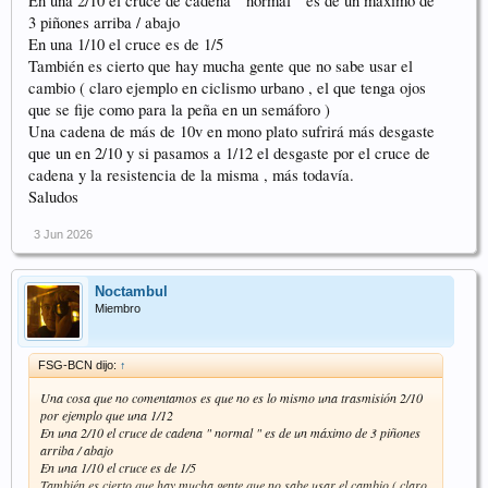
En una 2/10 el cruce de cadena " normal " es de un máximo de
3 piñones arriba / abajo
En una 1/10 el cruce es de 1/5
También es cierto que hay mucha gente que no sabe usar el
cambio ( claro ejemplo en ciclismo urbano , el que tenga ojos
que se fije como para la peña en un semáforo )
Una cadena de más de 10v en mono plato sufrirá más desgaste
que un en 2/10 y si pasamos a 1/12 el desgaste por el cruce de
cadena y la resistencia de la misma , más todavía.
Saludos
3 Jun 2026
Noctambul
Miembro
FSG-BCN dijo:
↑
Una cosa que no comentamos es que no es lo mismo una trasmisión 2/10
por ejemplo que una 1/12
En una 2/10 el cruce de cadena " normal " es de un máximo de 3 piñones
arriba / abajo
En una 1/10 el cruce es de 1/5
También es cierto que hay mucha gente que no sabe usar el cambio ( claro