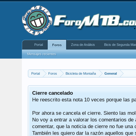
Portal
Zona de Análisis
Bicis de Segunda Ma
Foros
Mensajes recientes
Portal
Foros
Bicicleta de Montaña
General
equeño
Cierre cancelado
donde se
He reescrito esta nota 10 veces porque las p
Por ahora se cancela el cierre. Siento las mol
iéndonos
No voy a entrar a valorar los comentarios de 
comentar, que la noticia de cierre no fue un
También les quiero dar la razón aquellos que 