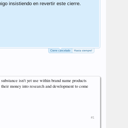
o insistiendo en revertir este cierre.
Ha sido un 
Un saludo
PD. El cierr
PD2. Actuali
PD3. He qui
Cierre cancelado
Hasta siempre!
 substance isn't yet use within brand name products
t their money into research and development to come
#1