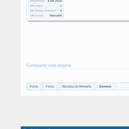
Registrado:
3 Dic 2016
Mensajes:
1
Me Gusta recibidos:
0
Ubicación:
New york
Compartir esta página
Portal
Foros
Bicicleta de Montaña
General