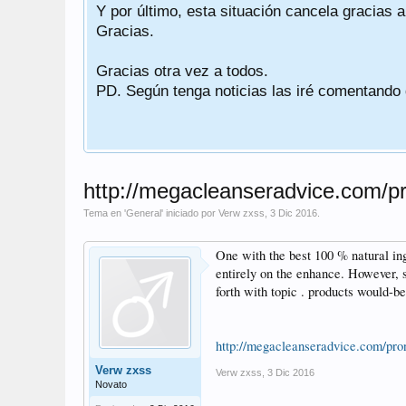
Y por último, esta situación cancela gracias 
Gracias.
Gracias otra vez a todos.
PD. Según tenga noticias las iré comentando
http://megacleanseradvice.com/pr
Tema en '
General
' iniciado por
Verw zxss
,
3 Dic 2016
.
One with the best 100 % natural in
entirely on the enhance. However, 
forth with topic . products would-be
http://megacleanseradvice.com/pro
Verw zxss
Verw zxss
,
3 Dic 2016
Novato