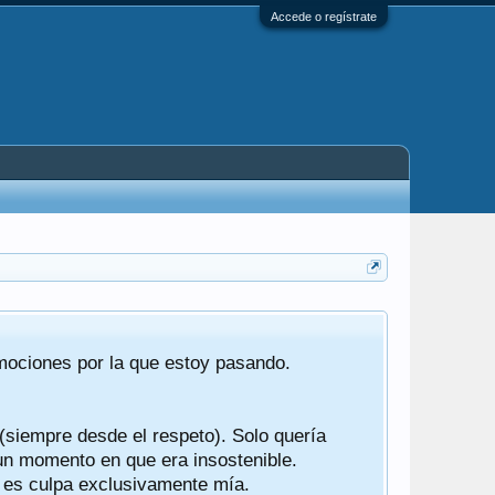
Accede o regístrate
Tras 22 año
emociones por la que estoy pasando.
foro de "ba
compartían r
 (siempre desde el respeto). Solo quería
Gracias a t
 un momento en que era insostenible.
participes d
y es culpa exclusivamente mía.