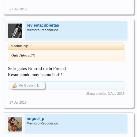
27 Jul 2016
revientacubiertas
Miembro Reconocido
autobus dijo:
↑
Gute Fahrrad!!!
Sehr gutes Fahrrad mein Freund
Resumiendo muy buena bici!!!
Me Gusta x
1
Última edición:
3 Ago 2016
27 Jul 2016
miguel_pf
Miembro Reconocido