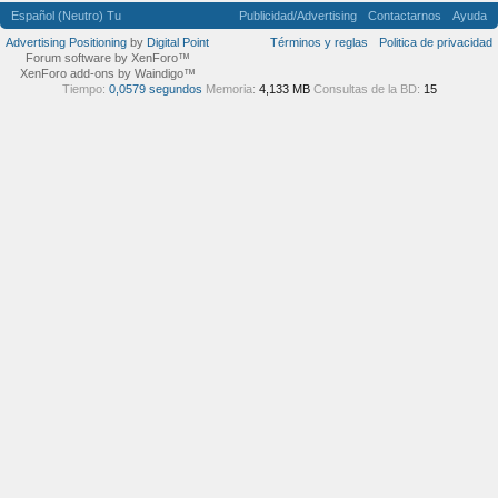
Español (Neutro) Tu
Publicidad/Advertising
Contactarnos
Ayuda
Advertising Positioning
by
Digital Point
Términos y reglas
Politica de privacidad
Forum software by XenForo™
XenForo add-ons by Waindigo™
Tiempo:
0,0579 segundos
Memoria:
4,133 MB
Consultas de la BD:
15