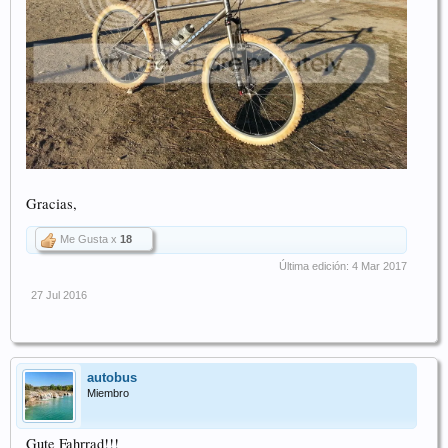
Gracias,
Me Gusta x
18
Última edición:
4 Mar 2017
27 Jul 2016
autobus
Miembro
Gute Fahrrad!!!