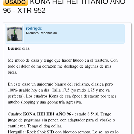
KONA HEI HEI TITANIO AÑO
USADO
96 - XTR 952
rodrigdc
Miembro Reconocido
Buenos dias,
Me mudo de casa y tengo que hacer hueco en el trastero. Con
todo el dolor de mi corazon me deshago de algunas de mis
bicis.
En este caso un unicornio blanco del ciclismo, clasica pero
100% usable hoy en dia. Talla 17,5 (yo mido 1,75 y me va
perfecta). Los cuadros Kona de esa época destacan por tener
mucho slooping y una geometría agresiva.
KONA HEI HEI AÑO 96
Cuadro:
- estado 8,5/10. Tengo
juego de pegatinas sin poner. con adaptador para el vbrake o
cantilever. Tengo el dog collar.
Horquilla: Rock Shok SID con bloqueo remoto. Lo se, no es lo