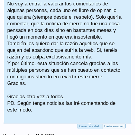
etc.
Gracias a todos los que contribuisteis moderando
secciones, participando en los post, compartiendo
vuestras aventuras y en general, haciéndonos
participes de vuestras rutas en bicicleta.
Ha sido un verdadero placer. Nos seguiremos
viendo en los caminos/carreteras/watopia o donde
sea siempre que se pueda ir en bici :)
Un saludo
PD. El cierre será el 5 de Abril de 2026.
PD2. Actualización: Será el 15 de Abril y quizás se
pueda revertir.
PD3. He quitado toda la publicidad que,
sinceramente, era excesiva.
Cierre cancelado
Hasta siempre!