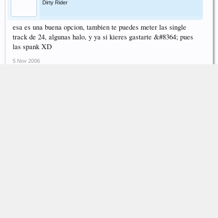
Dirty Rider
esa es una buena opcion, tambien te puedes meter las single
track de 24, algunas halo, y ya si kieres gastarte &#8364; pues
las spank XD
5 Nov 2006
albertiko_dirt90
campillero :D
yo tengo los bujes dmr revolver y los aros dmr tmbn y va muy
bien
5 Nov 2006
gonzalo_l
dirtjump
una pregunta, el buje delantero es de 20mm¿??¿
5 Nov 2006