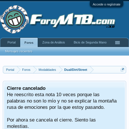
Accede o regístrate
Portal
Zona de Análisis
Bicis de Segunda Mano
Foros
Mensajes recientes
Portal
Foros
Modalidades
Dual/Dirt/Street
Tras 22 años de funcionamiento y muchas
vivencias, lamentablemente, ha llegado el
momento de decir adiós. Lo que empezó siendo un
pequeño foro de "backup" de la web que muchos
solíamos visitar, Solomountainbike, se convirtió en
una web de referencia del ciclismo en general
donde se compartían rutas, vivencias, fotos, kdds,