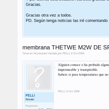
Gracias.
Gracias otra vez a todos.
PD. Según tenga noticias las iré comentando
membrana THETWE M2W DE S
Tema en '
Accesorios
' iniciado por
PELLI
,
6 Oct 2006
.
Alguien conoce o ha probado algun
impermeable y transpirable.
Sabeis si para temperaturas que no 
PELLI
,
6 Oct 2006
PELLI
Novato
Registrado: