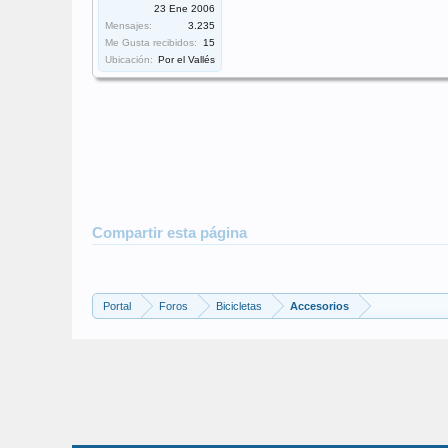
23 Ene 2006
Mensajes:
3.235
Me Gusta recibidos:
15
Ubicación:
Por el Vallés
Compartir esta página
Portal
Foros
Bicicletas
Accesorios