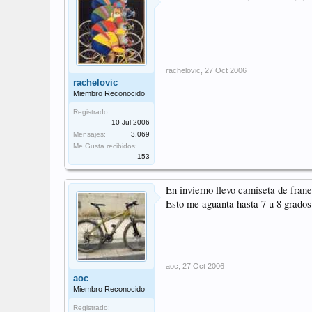
rachelovic
,
27 Oct 2006
rachelovic
Miembro Reconocido
Registrado:
10 Jul 2006
Mensajes:
3.069
Me Gusta recibidos:
153
En invierno llevo camiseta de fran
Esto me aguanta hasta 7 u 8 grados 
aoc
,
27 Oct 2006
aoc
Miembro Reconocido
Registrado: