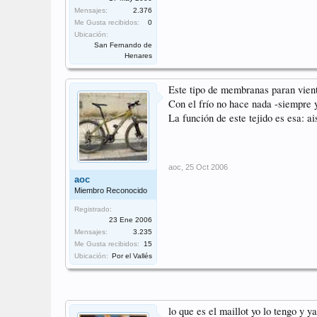
Mensajes:
2.376
Me Gusta recibidos:
0
Ubicación:
San Fernando de
Henares
Este tipo de membranas paran vien
Con el frío no hace nada -siempre 
La función de este tejido es esa: ai
aoc
,
25 Oct 2006
aoc
Miembro Reconocido
Registrado:
23 Ene 2006
Mensajes:
3.235
Me Gusta recibidos:
15
Ubicación:
Por el Vallés
lo que es el maillot yo lo tengo y ya