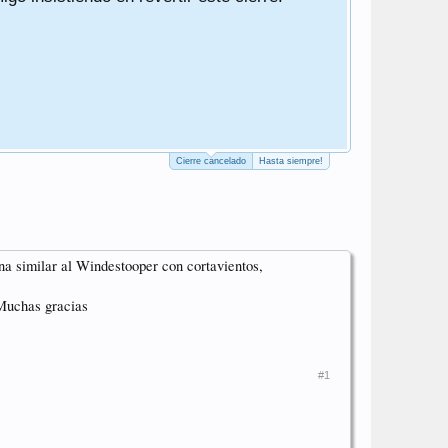
Un saludo
PD. El cierr
PD2. Actuali
PD3. He qui
Cierre cancelado
Hasta siempre!
 similar al Windestooper con cortavientos,
 Muchas gracias
#1