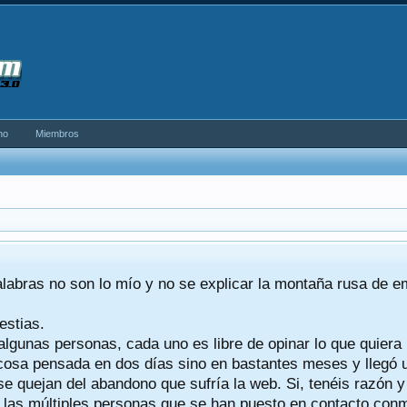
no
Miembros
alabras no son lo mío y no se explicar la montaña rusa de 
estias.
algunas personas, cada uno es libre de opinar lo que quiera
a cosa pensada en dos días sino en bastantes meses y llegó
se quejan del abandono que sufría la web. Si, tenéis razón 
a las múltiples personas que se han puesto en contacto conmig