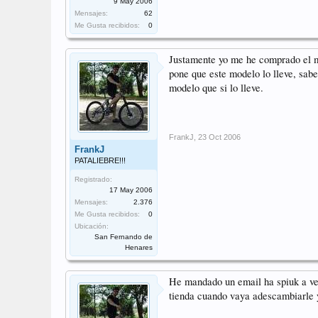
9 May 2006
Mensajes:
62
Me Gusta recibidos:
0
Justamente yo me he comprado el mo
pone que este modelo lo lleve, sabe
modelo que si lo lleve.
FrankJ
,
23 Oct 2006
FrankJ
PATALIEBRE!!!
Registrado:
17 May 2006
Mensajes:
2.376
Me Gusta recibidos:
0
Ubicación:
San Fernando de
Henares
He mandado un email ha spiuk a ver
tienda cuando vaya adescambiarle y