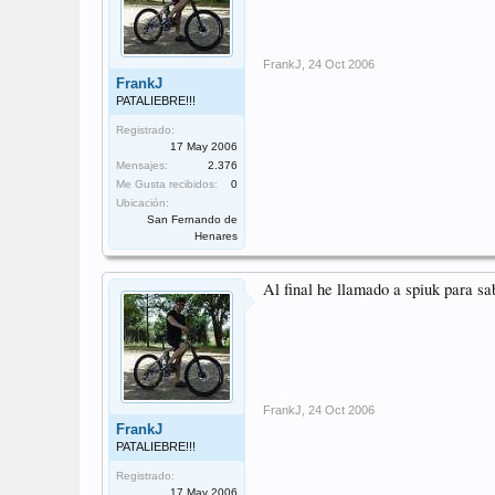
FrankJ
,
24 Oct 2006
FrankJ
PATALIEBRE!!!
Registrado:
17 May 2006
Mensajes:
2.376
Me Gusta recibidos:
0
Ubicación:
San Fernando de
Henares
Al final he llamado a spiuk para sa
FrankJ
,
24 Oct 2006
FrankJ
PATALIEBRE!!!
Registrado:
17 May 2006