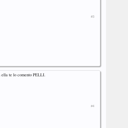
#3
n ella te lo comento PELLI.
#4