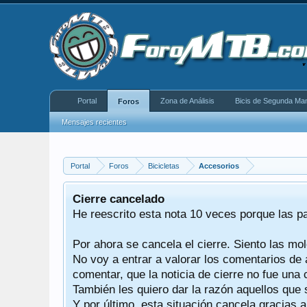
Portal
Zona de Análisis
Bicis de Segunda Ma
Foros
Mensajes recientes
Portal
Foros
Bicicletas
Accesorios
equeño
Cierre cancelado
donde se
He reescrito esta nota 10 veces porque las p
Por ahora se cancela el cierre. Siento las mol
iéndonos
No voy a entrar a valorar los comentarios de 
comentar, que la noticia de cierre no fue un
También les quiero dar la razón aquellos que 
Y por último, esta situación cancela gracias 