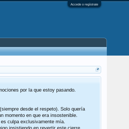
Accede o regístrate
Tras 22 año
emociones por la que estoy pasando.
foro de "ba
compartían r
 (siempre desde el respeto). Solo quería
Gracias a t
 un momento en que era insostenible.
participes d
y es culpa exclusivamente mía.
o insistiendo en revertir este cierre.
Ha sido un 