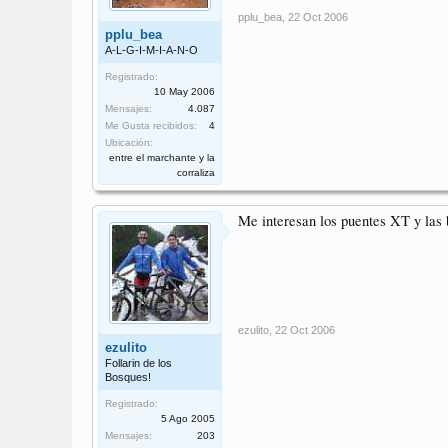
pplu_bea
,
22 Oct 2006
pplu_bea
A-L-G-I-M-I-A-N-O
Registrado:
10 May 2006
Mensajes:
4.087
Me Gusta recibidos:
4
Ubicación:
entre el marchante y la
corraliza
Me interesan los puentes XT y las
ezulito
,
22 Oct 2006
ezulito
Follarin de los
Bosques!
Registrado:
5 Ago 2005
Mensajes:
203