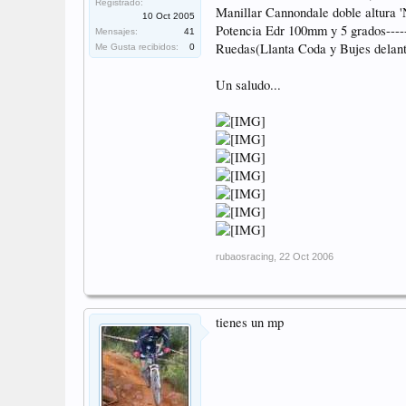
Registrado:
Manillar Cannondale doble altura 'N
10 Oct 2005
Potencia Edr 100mm y 5 grados------
Mensajes:
41
Ruedas(Llanta Coda y Bujes delant
Me Gusta recibidos:
0
Un saludo...
rubaosracing
,
22 Oct 2006
tienes un mp