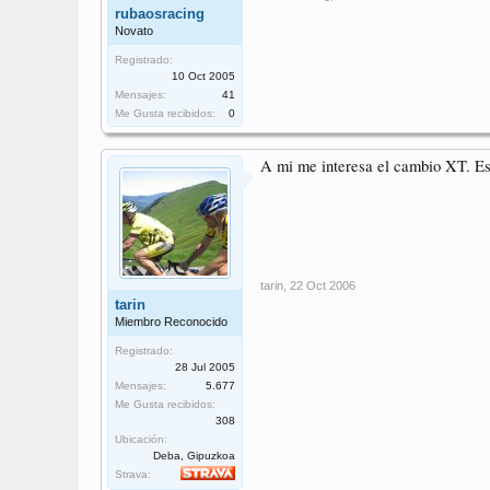
rubaosracing
Novato
Registrado:
10 Oct 2005
Mensajes:
41
Me Gusta recibidos:
0
A mi me interesa el cambio XT. Es
tarin
,
22 Oct 2006
tarin
Miembro Reconocido
Registrado:
28 Jul 2005
Mensajes:
5.677
Me Gusta recibidos:
308
Ubicación:
Deba, Gipuzkoa
Strava: