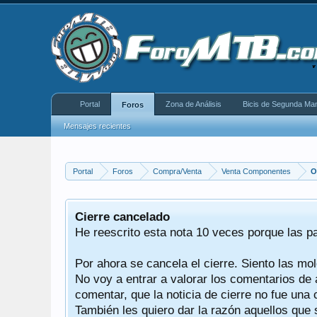
Portal
Zona de Análisis
Bicis de Segunda Ma
Foros
Mensajes recientes
Portal
Foros
Compra/Venta
Venta Componentes
O
equeño
Cierre cancelado
donde se
He reescrito esta nota 10 veces porque las p
Por ahora se cancela el cierre. Siento las mol
iéndonos
No voy a entrar a valorar los comentarios de 
comentar, que la noticia de cierre no fue un
También les quiero dar la razón aquellos que 