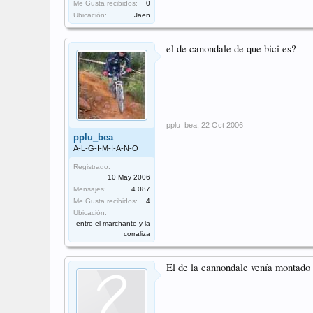
Me Gusta recibidos:
0
Ubicación:
Jaen
el de canondale de que bici es?
pplu_bea
,
22 Oct 2006
pplu_bea
A-L-G-I-M-I-A-N-O
Registrado:
10 May 2006
Mensajes:
4.087
Me Gusta recibidos:
4
Ubicación:
entre el marchante y la
corraliza
El de la cannondale venía montado 