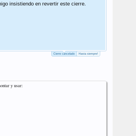
o insistiendo en revertir este cierre.
Ha sido un 
Un saludo
PD. El cierr
PD2. Actuali
PD3. He qui
Cierre cancelado
Hasta siempre!
ontar y usar: