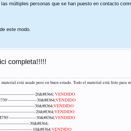
a las múltiples personas que se han puesto en contacto conmig
 de este modo.
ci completa!!!!!
l material está usado pero en buen estado. Todo el material está listo para m
---------------------20&#8364;
VENDIDO
'--------------------30&#8364;
VENDIDO
----------------------30&#8364;
VENDIDO
----------------------20&#8364;
VENDIDO
0'-------------------30&#8364;
VENDIDO
-----------------------30&#8364;
---------------------10&#8364;
VENDIDO