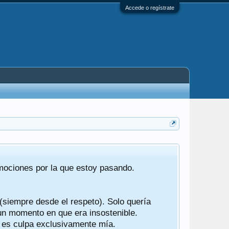
Accede o regístrate
Tras 22 año
emociones por la que estoy pasando.
foro de "ba
compartían r
 (siempre desde el respeto). Solo quería
Gracias a t
 un momento en que era insostenible.
participes d
y es culpa exclusivamente mía.