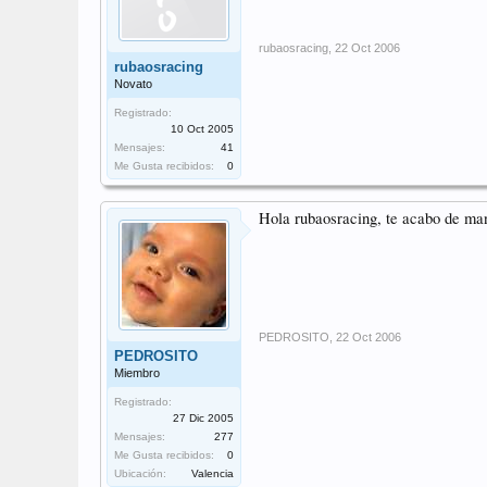
rubaosracing
,
22 Oct 2006
rubaosracing
Novato
Registrado:
10 Oct 2005
Mensajes:
41
Me Gusta recibidos:
0
Hola rubaosracing, te acabo de ma
PEDROSITO
,
22 Oct 2006
PEDROSITO
Miembro
Registrado:
27 Dic 2005
Mensajes:
277
Me Gusta recibidos:
0
Ubicación:
Valencia