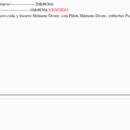
uevo'-----------------20&#8364;
-------------------10&#8364;
VENDIDO
ero coda y trasero Shimano Deore, con Piñon Shimano Deore, cubiertas Pa