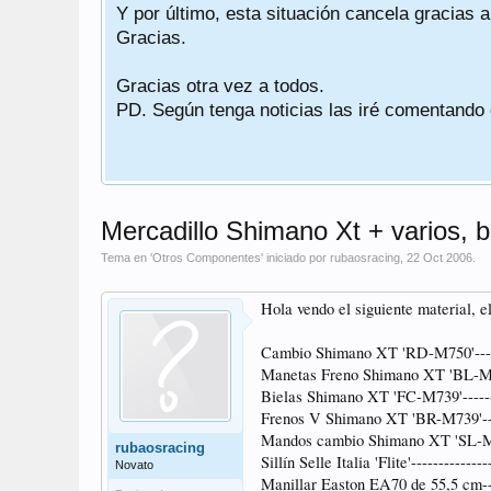
Y por último, esta situación cancela gracias 
Gracias.
Gracias otra vez a todos.
PD. Según tenga noticias las iré comentando
Mercadillo Shimano Xt + varios, bi
Tema en '
Otros Componentes
' iniciado por
rubaosracing
,
22 Oct 2006
.
Hola vendo el siguiente material, e
Cambio Shimano XT 'RD-M750'------
Manetas Freno Shimano XT 'BL-M739
Bielas Shimano XT 'FC-M739'-------
Frenos V Shimano XT 'BR-M739'----
Mandos cambio Shimano XT 'SL-M75
rubaosracing
Sillín Selle Italia 'Flite'------------
Novato
Manillar Easton EA70 de 55,5 cm---