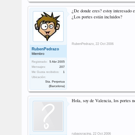
¿De donde eres? estoy interesado e
¿Los portes están incluidos?
RubenPedrazo
,
22 Oct 2006
RubenPedrazo
Miembro
Registrado:
5 Abr 2005
Mensajes:
207
Me Gusta recibidos:
1
Ubicación:
Sta. Perpetua
(Barcelona)
Hola, soy de Valencia, los portes n
rubaosracing
,
22 Oct 2006