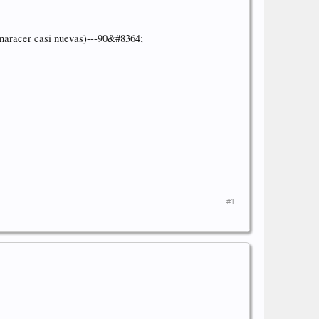
naracer casi nuevas)---90&#8364;
#1