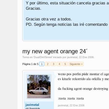
Y por último, esta situación cancela gracias 
Gracias.
Gracias otra vez a todos.
PD. Según tenga noticias las iré comentando
my new agent orange 24´
Tema en '
Dual/Dirt/Street
' iniciado por
javimetal
,
22 Ene 2006
.
Página 1 de 5
1
2
3
4
5
Siguiente >
weno pos porfin púde montar el agen
es kitarle rekorrido ala orkilla y me
da fucking agent orange destroying 
:rasta :rasta :rasta
javimetal
javimetal
,
22 Ene 2006
ski freestyle