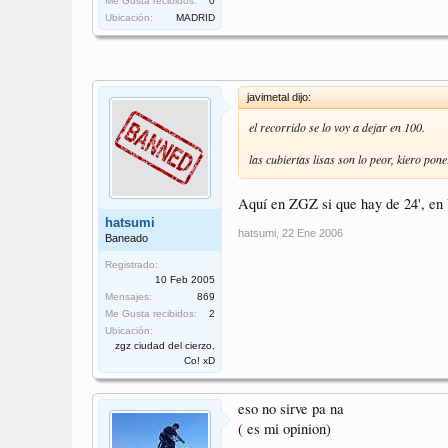
Me Gusta recibidos:
0
Ubicación:
MADRID
javimetal dijo:
el recorrido se lo voy a dejar en 100.
las cubiertas lisas son lo peor, kiero pon
Aquí en ZGZ si que hay de 24', en 
hatsumi
hatsumi
,
22 Ene 2006
Baneado
Registrado:
10 Feb 2005
Mensajes:
869
Me Gusta recibidos:
2
Ubicación:
zgz ciudad del cierzo,
Co! xD
eso no sirve pa na
( es mi opinion)