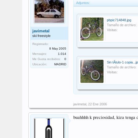
Adjuntos:
pbpic714848.jpg
Tamaño de archivo:
Visitas:
javimetal
ski freestyle
Registrado:
8 May 2005
Mensajes:
1.014
Me Gusta recibidos:
0
Sin tÃ­tulo-1 copia...j
Ubicación:
MADRID
Tamaño de archivo:
Visitas:
javimetal
,
22 Ene 2006
buahhhh k preciosidad, kiza tenga d