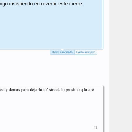
o insistiendo en revertir este cierre.
Ha sido un 
Un saludo
PD. El cierr
PD2. Actuali
PD3. He qui
Cierre cancelado
Hasta siempre!
d y demas para dejarla to´ street. lo proximo q la aré
#1