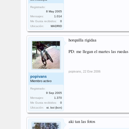
Registrado:
8 May 2005
Mensajes:
1.014
Me Gusta recibidos:
0
Ubicación:
MADRID
horquilla rigidaa
PD: me llegan el martes las ruedas 2
popivans
,
22 Ene 2006
popivans
Miembro activo
Registrado:
9 Sep 2005
Mensajes:
1.370
Me Gusta recibidos:
0
Ubicación:
st. boi (bcn)
aki tan las fotos