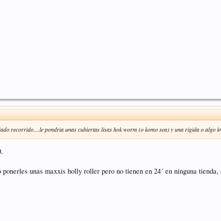
ado recorrido....le pondria unas cubiertas lisas hok worm (o komo sea) y una rigida o algo k
0.
ro ponerles unas maxxis holly roller pero no tienen en 24´ en ninguna tienda,