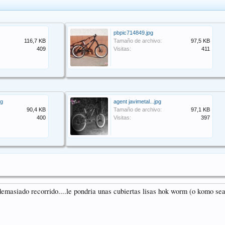
pbpic714849.jpg
116,7 KB
Tamaño de archivo:
97,5 KB
409
Visitas:
411
pg
agent javimetal...jpg
90,4 KB
Tamaño de archivo:
97,1 KB
400
Visitas:
397
emasiado recorrido....le pondria unas cubiertas lisas hok worm (o komo sea)