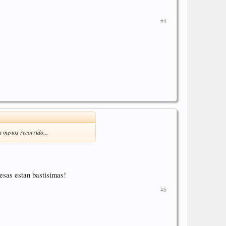
#4
n menos recorrido...
 esas estan bastisimas!
#5