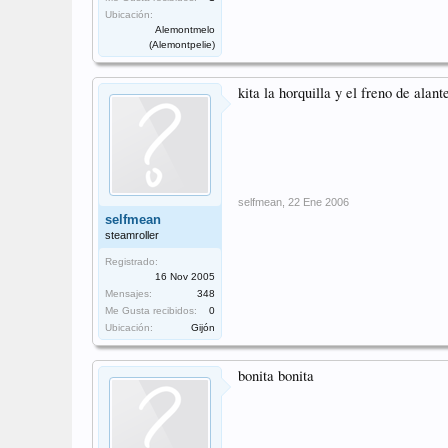
Ubicación:
Alemontmelo
(Alemontpelie)
kita la horquilla y el freno de alan
selfmean
,
22 Ene 2006
selfmean
steamroller
Registrado:
16 Nov 2005
Mensajes:
348
Me Gusta recibidos:
0
Ubicación:
Gijón
bonita bonita