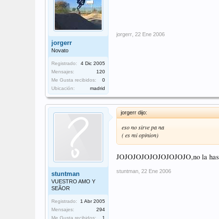
jorgerr
,
22 Ene 2006
jorgerr
Novato
Registrado:
4 Dic 2005
Mensajes:
120
Me Gusta recibidos:
0
Ubicación:
madrid
jorgerr dijo:
eso no sirve pa na
( es mi opinion)
JOJOJOJOJOJOJOJOJO,no la has 
stuntman
,
22 Ene 2006
stuntman
VUESTRO AMO Y
SEÃOR
Registrado:
1 Abr 2005
Mensajes:
294
Me Gusta recibidos:
1