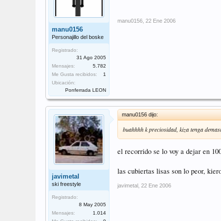
manu0156
,
22 Ene 2006
manu0156
Personajillo del boske
Registrado:
31 Ago 2005
Mensajes:
5.782
Me Gusta recibidos:
1
Ubicación:
Ponferrada LEON
manu0156 dijo:
buahhhh k preciosidad, kiza tenga demasi
el recorrido se lo voy a dejar en 10
las cubiertas lisas son lo peor, kie
javimetal
ski freestyle
javimetal
,
22 Ene 2006
Registrado:
8 May 2005
Mensajes:
1.014