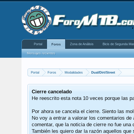
Portal
Zona de Análisis
Bicis de Segunda Ma
Foros
Mensajes recientes
Portal
Foros
Modalidades
Dual/Dirt/Street
equeño
Cierre cancelado
donde se
He reescrito esta nota 10 veces porque las p
Por ahora se cancela el cierre. Siento las mol
iéndonos
No voy a entrar a valorar los comentarios de 
comentar, que la noticia de cierre no fue un
También les quiero dar la razón aquellos que 