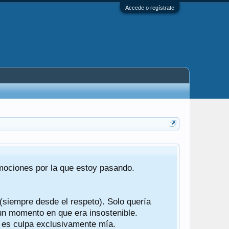
Accede o regístrate
Tras 22 año
emociones por la que estoy pasando.
foro de "ba
compartían r
 (siempre desde el respeto). Solo quería
Gracias a t
 un momento en que era insostenible.
participes d
y es culpa exclusivamente mía.