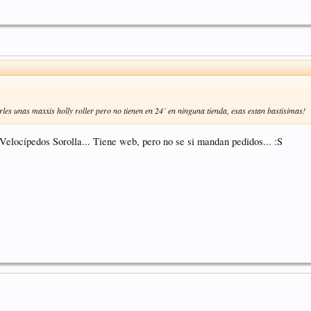
erles unas maxxis holly roller pero no tienen en 24´ en ninguna tienda, esas estan bastisimas!
Velocípedos Sorolla... Tiene web, pero no se si mandan pedidos... :S