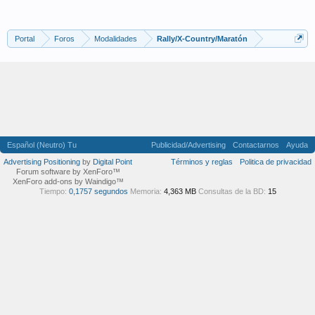
Portal
Foros
Modalidades
Rally/X-Country/Maratón
Español (Neutro) Tu
Publicidad/Advertising
Contactarnos
Ayuda
Advertising Positioning
by
Digital Point
Términos y reglas
Politica de privacidad
Forum software by XenForo™
XenForo add-ons by Waindigo™
Tiempo:
0,1757 segundos
Memoria:
4,363 MB
Consultas de la BD:
15