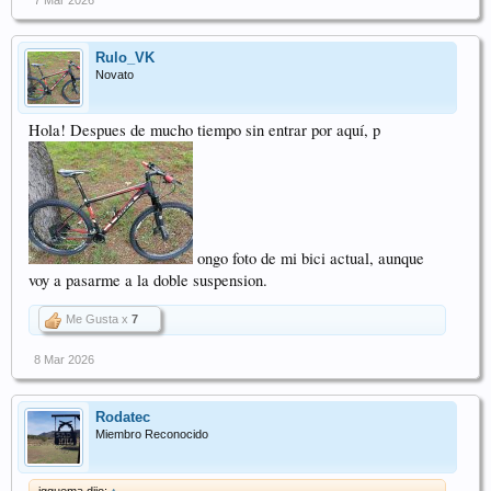
Rulo_VK
Novato
Hola! Despues de mucho tiempo sin entrar por aquí, p
ongo foto de mi bici actual, aunque
voy a pasarme a la doble suspension.
Me Gusta x
7
8 Mar 2026
Rodatec
Miembro Reconocido
igguema dijo:
↑