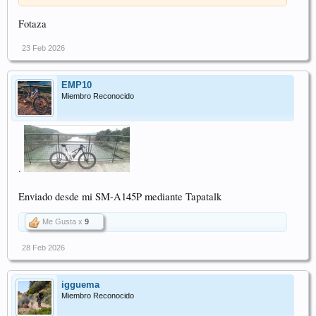
Fotaza
23 Feb 2026
EMP10
Miembro Reconocido
.
Enviado desde mi SM-A145P mediante Tapatalk
Me Gusta x
9
28 Feb 2026
igguema
Miembro Reconocido