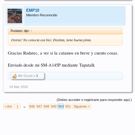
EMP10
Miembro Reconocido
Rodatec dijo:
↑
Ostras! No conocia esa bici. Distinta, tiene buena pinta.
Gracias Rodatec, a ver si la catamos en breve y cuento cosas.
Enviado desde mi SM-A145P mediante Tapatalk
Me Gusta x
1
24 Mar 2026
(Debes acceder o registrarte para responder aquí.)
< Ant
1
←
946
947
948
949
950
951
Siguiente >