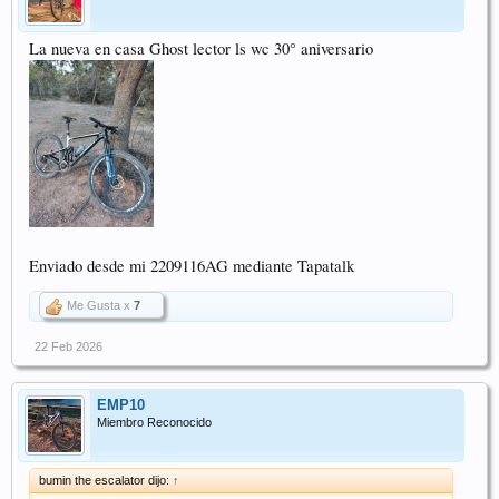
La nueva en casa Ghost lector ls wc 30° aniversario
Enviado desde mi 2209116AG mediante Tapatalk
Me Gusta x
7
22 Feb 2026
EMP10
Miembro Reconocido
bumin the escalator dijo:
↑