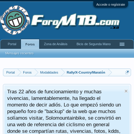
Accede o regístrate
Portal
Zona de Análisis
Bicis de Segunda Mano
Foros
Mensajes recientes
Portal
Foros
Modalidades
Rally/X-Country/Maratón
Tras 22 años de funcionamiento y muchas
vivencias, lamentablemente, ha llegado el
momento de decir adiós. Lo que empezó siendo un
pequeño foro de "backup" de la web que muchos
solíamos visitar, Solomountainbike, se convirtió en
una web de referencia del ciclismo en general
donde se compartían rutas, vivencias, fotos, kdds,