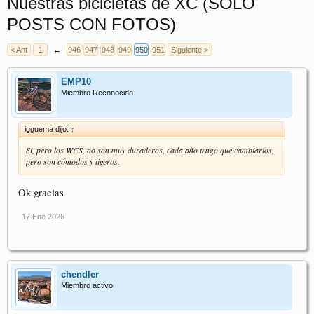
Nuestras bicicletas de XC (SÓLO
POSTS CON FOTOS)
< Ant
1
←
946
947
948
949
950
951
Siguiente >
EMP10
Miembro Reconocido
igguema dijo:
↑
Si, pero los WCS, no son muy duraderos, cada año tengo que cambiarlos,
pero son cómodos y ligeros.
Ok gracias
17 Ene 2026
chendler
Miembro activo