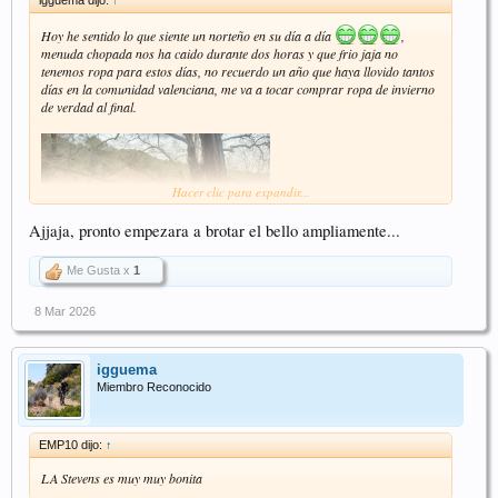
Hoy he sentido lo que siente un norteño en su día a día
,
menuda chopada nos ha caido durante dos horas y que frio jaja no
tenemos ropa para estos días, no recuerdo un año que haya llovido tantos
días en la comunidad valenciana, me va a tocar comprar ropa de invierno
de verdad al final.
Hacer clic para expandir...
Ajjaja, pronto empezara a brotar el bello ampliamente...
Me Gusta x
1
8 Mar 2026
igguema
Miembro Reconocido
EMP10 dijo:
↑
LA Stevens es muy muy bonita