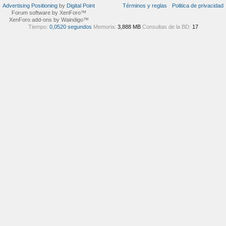
Advertising Positioning
by
Digital Point
Términos y reglas
Politica de privacidad
Forum software by XenForo™
XenForo add-ons by Waindigo™
Tiempo:
0,0520 segundos
Memoria:
3,888 MB
Consultas de la BD:
17