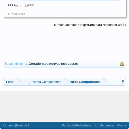
***Vendido***
17 Mar 2018
(Debes acceder o registrarte para responder aquí.)
Estado del tema:
Cerrado para nuevas respuestas
Foros
...
Venta Componentes
Otros Componentes
Español (Neutro) Tu
Publicidad/Advertising
Contactarnos
Ayuda