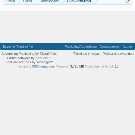
Portal
Foros
Modalidades
Dual/Dirt/Street
Español (Neutro) Tu
Publicidad/Advertising
Contactarnos
Ayuda
Advertising Positioning
by
Digital Point
Términos y reglas
Politica de privacidad
Forum software by XenForo™
XenForo add-ons by Waindigo™
Tiempo:
0,0366 segundos
Memoria:
3,726 MB
Consultas de la BD:
15