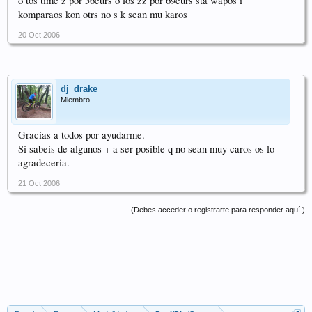
o tos time z por 56eurs o los zz por 69eurs sta wapos i
komparaos kon otrs no s k sean mu karos
20 Oct 2006
dj_drake
Miembro
Gracias a todos por ayudarme.
Si sabeis de algunos + a ser posible q no sean muy caros os lo
agradeceria.
21 Oct 2006
(Debes acceder o registrarte para responder aquí.)