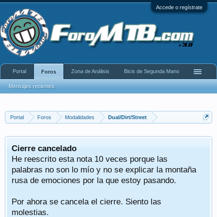
Accede o regístrate
Portal
Zona de Análisis
Bicis de Segunda Mano
Foros
Mensajes recientes
Portal
Foros
Modalidades
Dual/Dirt/Street
Cierre cancelado
He reescrito esta nota 10 veces porque las
palabras no son lo mío y no se explicar la montaña
rusa de emociones por la que estoy pasando.
Por ahora se cancela el cierre. Siento las
molestias.