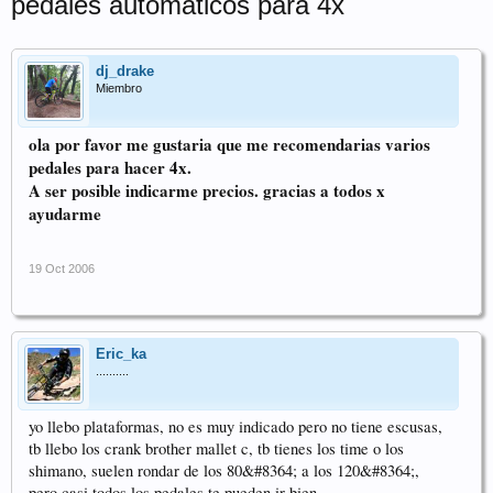
pedales automaticos para 4x
dj_drake
Miembro
ola por favor me gustaria que me recomendarias varios
pedales para hacer 4x.
A ser posible indicarme precios. gracias a todos x
ayudarme
19 Oct 2006
Eric_ka
..........
yo llebo plataformas, no es muy indicado pero no tiene escusas,
tb llebo los crank brother mallet c, tb tienes los time o los
shimano, suelen rondar de los 80&#8364; a los 120&#8364;,
pero casi todos los pedales te pueden ir bien