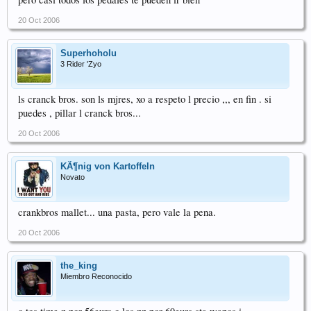
20 Oct 2006
Superhoholu
3 Rider 'Zyo
ls cranck bros. son ls mjres, xo a respeto l precio ,,, en fin . si
puedes , pillar l cranck bros...
20 Oct 2006
KÃ¶nig von Kartoffeln
Novato
crankbros mallet... una pasta, pero vale la pena.
20 Oct 2006
the_king
Miembro Reconocido