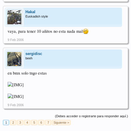
Hakal
Euskadish style
vaya, para tener 10 añitos no esta nada mal
9 Feb 2006
sergidisc
beeh
en bmx solo tngo estas
9 Feb 2006
(Debes acceder o registrarte para responder aquí.)
1
2
3
4
5
6
7
Siguiente >