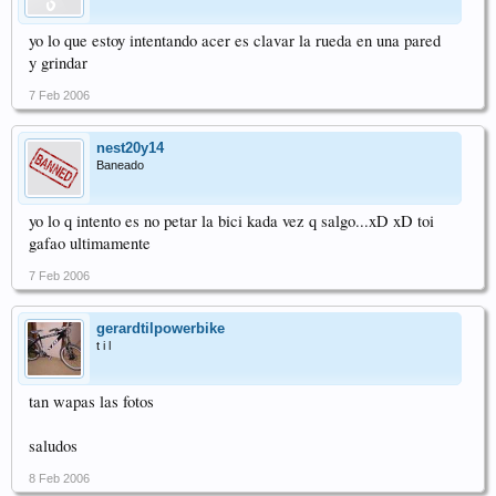
yo lo que estoy intentando acer es clavar la rueda en una pared
y grindar
7 Feb 2006
nest20y14
Baneado
yo lo q intento es no petar la bici kada vez q salgo...xD xD toi
gafao ultimamente
7 Feb 2006
gerardtilpowerbike
t i l
tan wapas las fotos
saludos
8 Feb 2006