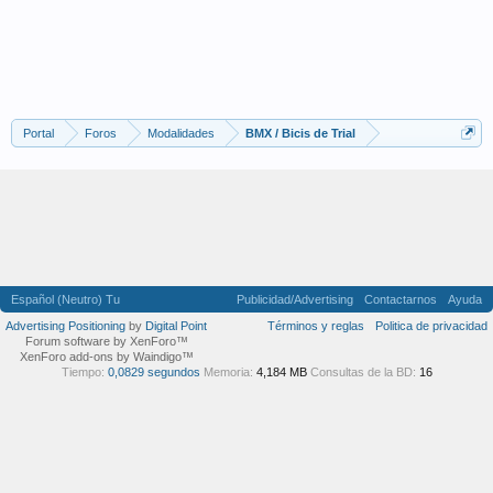
Portal
Foros
Modalidades
BMX / Bicis de Trial
Español (Neutro) Tu
Publicidad/Advertising
Contactarnos
Ayuda
Advertising Positioning
by
Digital Point
Términos y reglas
Politica de privacidad
Forum software by XenForo™
XenForo add-ons by Waindigo™
Tiempo:
0,0829 segundos
Memoria:
4,184 MB
Consultas de la BD:
16