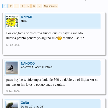
1
2
3
4
5
6
7
Siguiente >
MarcMF
Hola.
Pos eso,fotos de vuestros trucos que os hayais sacado
nuevos,pronto pondré yo alguno mio
:comor3 .salu2
5 Feb 2006
NANOOO
ADICTO A LAS 2 RUEDAS
pues hoy he tenido engorilada de 360 en doble cn el flipi.a ver si
me pasan las fotos y pongo unas cuantas.
5 Feb 2006
XaNu
De las 20" a las 26"