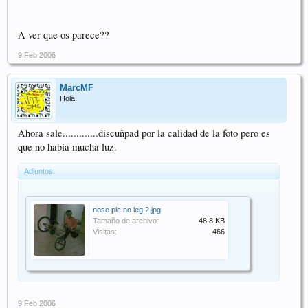
A ver que os parece??
9 Feb 2006
MarcMF
Hola.
Ahora sale.............discuñpad por la calidad de la foto pero es
que no habia mucha luz.
Adjuntos:
nose pic no leg 2.jpg
Tamaño de archivo:
48,8 KB
Visitas:
466
9 Feb 2006