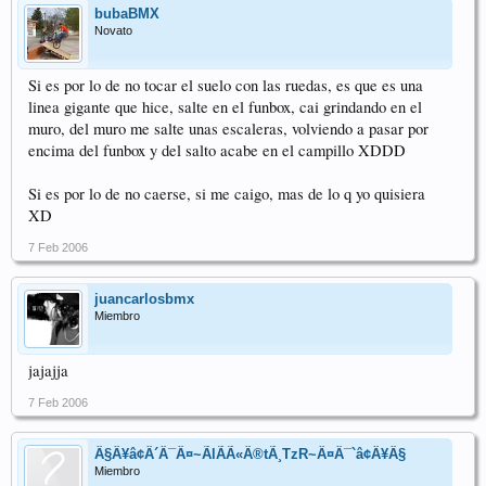
bubaBMX
Novato
Si es por lo de no tocar el suelo con las ruedas, es que es una
linea gigante que hice, salte en el funbox, cai grindando en el
muro, del muro me salte unas escaleras, volviendo a pasar por
encima del funbox y del salto acabe en el campillo XDDD
Si es por lo de no caerse, si me caigo, mas de lo q yo quisiera
XD
7 Feb 2006
juancarlosbmx
Miembro
jajajja
7 Feb 2006
Â§Â¥â¢Â´Â¯Â¤~ÃlÃÃ«Â®tÃ¸TzR~Â¤Â¯`â¢Â¥Â§
Miembro