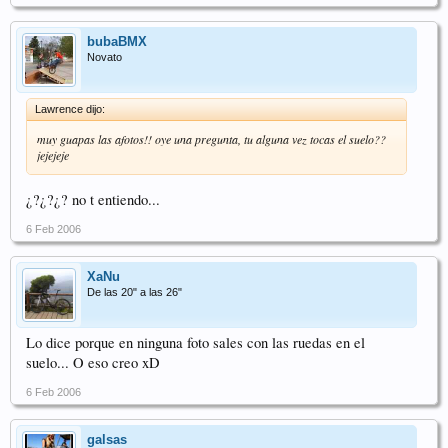
bubaBMX
Novato
Lawrence dijo:
muy guapas las afotos!! oye una pregunta, tu alguna vez tocas el suelo??
jejejeje
¿?¿?¿? no t entiendo...
6 Feb 2006
XaNu
De las 20" a las 26"
Lo dice porque en ninguna foto sales con las ruedas en el
suelo... O eso creo xD
6 Feb 2006
galsas