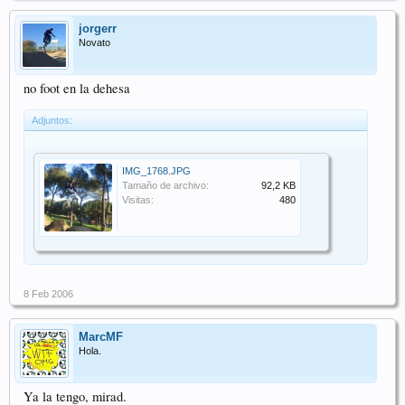
jorgerr
Novato
no foot en la dehesa
Adjuntos:
IMG_1768.JPG
Tamaño de archivo:
92,2 KB
Visitas:
480
8 Feb 2006
MarcMF
Hola.
Ya la tengo, mirad.