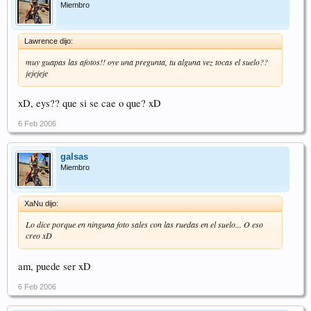
Miembro
Lawrence dijo:
muy guapas las afotos!! oye una pregunta, tu alguna vez tocas el suelo??
jejejeje
xD, eys?? que si se cae o que? xD
6 Feb 2006
galsas
Miembro
XaNu dijo:
Lo dice porque en ninguna foto sales con las ruedas en el suelo... O eso
creo xD
am, puede ser xD
6 Feb 2006