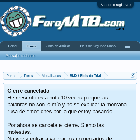
Accede o regístrate
Portal
Zona de Análisis
Bicis de Segunda Mano
Foros
Mensajes recientes
Portal
Foros
Modalidades
BMX / Bicis de Trial
Cierre cancelado
He reescrito esta nota 10 veces porque las
palabras no son lo mío y no se explicar la montaña
rusa de emociones por la que estoy pasando.
Por ahora se cancela el cierre. Siento las
molestias.
No voy a entrar a valorar los comentarios de