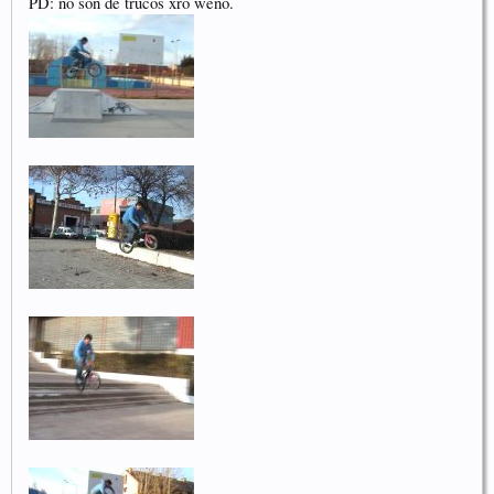
PD: no son de trucos xro weno.