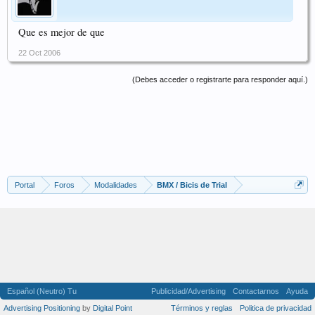
Que es mejor de que
22 Oct 2006
(Debes acceder o registrarte para responder aquí.)
Portal
Foros
Modalidades
BMX / Bicis de Trial
Español (Neutro) Tu
Publicidad/Advertising
Contactarnos
Ayuda
Advertising Positioning
by
Digital Point
Términos y reglas
Politica de privacidad