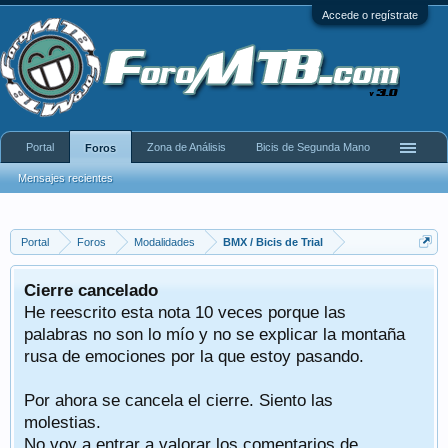
Accede o regístrate
Portal
Zona de Análisis
Bicis de Segunda Mano
Foros
Mensajes recientes
Portal
Foros
Modalidades
BMX / Bicis de Trial
Cierre cancelado
He reescrito esta nota 10 veces porque las
palabras no son lo mío y no se explicar la montaña
rusa de emociones por la que estoy pasando.
Por ahora se cancela el cierre. Siento las
molestias.
No voy a entrar a valorar los comentarios de