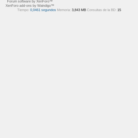
Forum software by XenForo™
XenForo add-ons by Waindigo™
Tiempo:
0,0461 segundos
Memoria:
3,843 MB
Consultas de la BD:
15