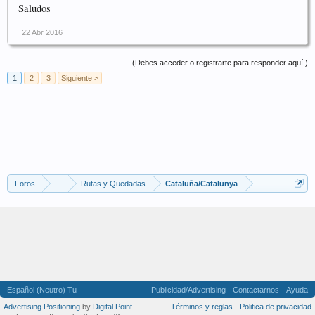
Saludos
22 Abr 2016
(Debes acceder o registrarte para responder aquí.)
1
2
3
Siguiente >
Foros
...
Rutas y Quedadas
Cataluña/Catalunya
Español (Neutro) Tu
Publicidad/Advertising
Contactarnos
Ayuda
Advertising Positioning
by
Digital Point
Términos y reglas
Politica de privacidad