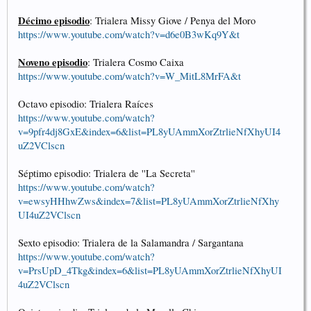
Décimo episodio
: Trialera Missy Giove / Penya del Moro
https://www.youtube.com/watch?v=d6e0B3wKq9Y&t
Noveno episodio
: Trialera Cosmo Caixa
https://www.youtube.com/watch?v=W_MitL8MrFA&t
Octavo episodio: Trialera Raíces
https://www.youtube.com/watch?
v=9pfr4dj8GxE&index=6&list=PL8yUAmmXorZtrlieNfXhyUI4
uZ2VClscn
Séptimo episodio: Trialera de ''La Secreta''
https://www.youtube.com/watch?
v=ewsyHHhwZws&index=7&list=PL8yUAmmXorZtrlieNfXhy
UI4uZ2VClscn
Sexto episodio: Trialera de la Salamandra / Sargantana
https://www.youtube.com/watch?
v=PrsUpD_4Tkg&index=6&list=PL8yUAmmXorZtrlieNfXhyUI
4uZ2VClscn