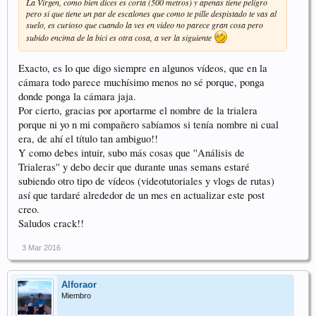
La Virgen, como bien dices es corta (500 metros) y apenas tiene peligro
pero si que tiene un par de escalones que como te pille despistado te vas al
suelo, es curioso que cuando la ves en video no parece gran cosa pero
subido encima de la bici es otra cosa, a ver la siguiente
Exacto, es lo que digo siempre en algunos vídeos, que en la
cámara todo parece muchísimo menos no sé porque, ponga
donde ponga la cámara jaja.
Por cierto, gracias por aportarme el nombre de la trialera
porque ni yo n mi compañero sabíamos si tenía nombre ni cual
era, de ahí el título tan ambiguo!!
Y como debes intuir, subo más cosas que ''Análisis de
Trialeras'' y debo decir que durante unas semans estaré
subiendo otro tipo de vídeos (videotutoriales y vlogs de rutas)
así que tardaré alrededor de un mes en actualizar este post
creo.
Saludos crack!!
3 Mar 2016
Alforaor
Miembro