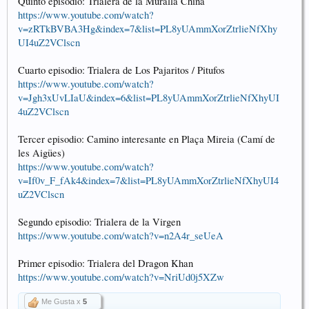
Quinto episodio: Trialera de la Muralla China
https://www.youtube.com/watch?
v=zRTkBVBA3Hg&index=7&list=PL8yUAmmXorZtrlieNfXhy
UI4uZ2VClscn
Cuarto episodio: Trialera de Los Pajaritos / Pitufos
https://www.youtube.com/watch?
v=Jgh3xUvLIaU&index=6&list=PL8yUAmmXorZtrlieNfXhyUI
4uZ2VClscn
Tercer episodio: Camino interesante en Plaça Mireia (Camí de
les Aigües)
https://www.youtube.com/watch?
v=If0v_F_fAk4&index=7&list=PL8yUAmmXorZtrlieNfXhyUI4
uZ2VClscn
Segundo episodio: Trialera de la Virgen
https://www.youtube.com/watch?v=n2A4r_seUeA
Primer episodio: Trialera del Dragon Khan
https://www.youtube.com/watch?v=NriUd0j5XZw
Me Gusta x
5