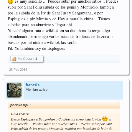
es muy sencillo ... Puedes subir por muchos sitios... Puedes
subir por Sant Feliu subida de los ponis y Montirolo, también
por la subida de la Itv de Sant Just y Sargantana, o por
Esplugues a plz Mireia y de Hay a muralla china... Tienes
subidas para no aburrirte y llegar ahí.
Yo subí alguna ruta a wikilok en su día,ahora lo tengo algo
abandonado,pero tengo varias rutas de trialeras de la zona, si
buscas por mi nick en wikilok las verás.
Pd: Yo también soy de Esplugues
Me Gusta x
1
28 Feb 2016
francris
Miembro activo
joselako dijo:
↑
Hola Francis
Desde Esplugues a Dragonkan o CanPascual como toda la vida
es
muy sencillo ... Puedes subir por muchos sitios... Puedes subir por Sant
Feliu subida de los ponis y Montirolo, también por la subida de la Itv de