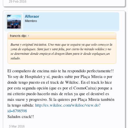
29 Feb 2016
Alforaor
Miembro
francris dijo:
↑
Buena y original iniciativa. Uno mas que te seguira ya que solo conozco la
zona de esplugues. Sant just y sant feliu, por cierto he mirado wikiloc.y no
se determinar donde empieza el dragon khan para ir desde esplugues,un
saludo.
El compañero de encima mío te ha respondido perfectamente!!
Yo soy de Hospitalet y sí, puedes subir por Plaça Mireia o por
donde tengo puesto en el track de Wikiloc. En el track lo hice
por esta segunda opción (que es por el CosmoCaixa) porque a
mi criterio puedo hacerlo más de relax ya que el desnivel es
más suave y progresivo. Si la quieres por Plaça Mireia también
la tengo subida:
http://es.wikiloc.com/wikiloc/view.do?
id=8798598
Saludos crack!!
3 Mar 2016