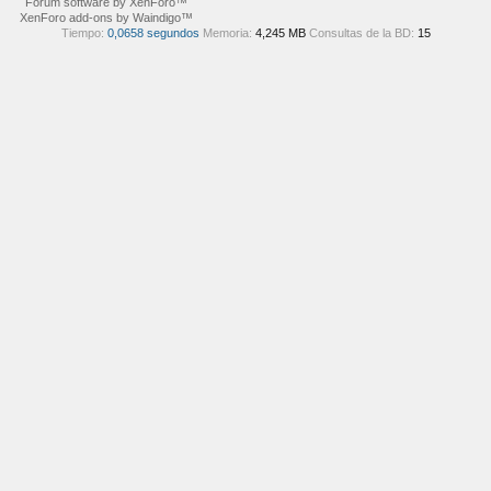
Forum software by XenForo™
XenForo add-ons by Waindigo™
Tiempo:
0,0658 segundos
Memoria:
4,245 MB
Consultas de la BD:
15