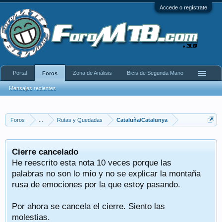
Accede o regístrate
Portal
Zona de Análisis
Bicis de Segunda Mano
Foros
Mensajes recientes
Foros
...
Rutas y Quedadas
Cataluña/Catalunya
Cierre cancelado
He reescrito esta nota 10 veces porque las
palabras no son lo mío y no se explicar la montaña
rusa de emociones por la que estoy pasando.
Por ahora se cancela el cierre. Siento las
molestias.