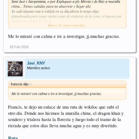
Sant Just y Sargantana, o por Esplugues a plz Mireia y de Hay a muralla
china... Tienes subidas para no aburrirte y llegar ahí.
Yo subí alguna ruta a wikilok en su día,ahora lo tengo algo
abandonado,pero tengo varias rutas de trialeras de la zona, si buscas por
mi nick en wikilok las verás.
Hacer clic para expandir...
Pd: Yo también soy de Esplugues
Me lo miraré con calma e ire a investigar, jj.muchas gracias.
28 Feb 2016
Javi_KNY
Miembro activo
francris dijo:
↑
Me lo miraré con calma e ire a investigar, jj.muchas gracias.
Francis, te dejo un enlace de una ruta de wikiloc que subí el
otro día. Dónde nos hicimos la muralla china, el dragon khan y
sendero y trialera hasta la floresta y luego todo el tramo de la
rierada que estos días lleva mucha agua y es muy divertido.
Ruta