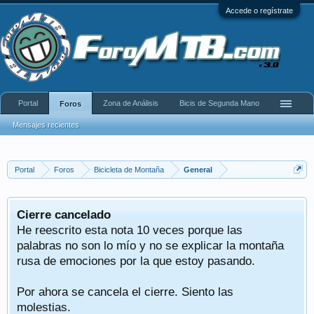
Accede o regístrate
Portal
Zona de Análisis
Bicis de Segunda Mano
Foros
Mensajes recientes
Portal
Foros
Bicicleta de Montaña
General
Cierre cancelado
He reescrito esta nota 10 veces porque las
palabras no son lo mío y no se explicar la montaña
rusa de emociones por la que estoy pasando.
Por ahora se cancela el cierre. Siento las
molestias.