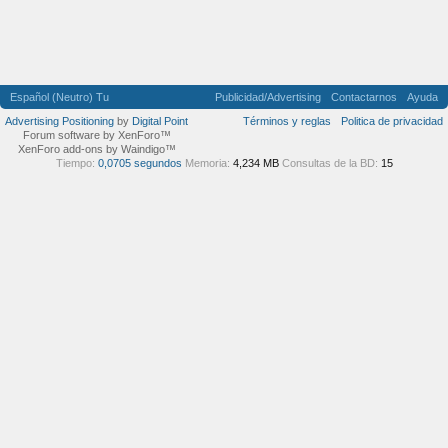
Español (Neutro) Tu
Publicidad/Advertising
Contactarnos
Ayuda
Advertising Positioning
by
Digital Point
Términos y reglas
Politica de privacidad
Forum software by XenForo™
XenForo add-ons by Waindigo™
Tiempo:
0,0705 segundos
Memoria:
4,234 MB
Consultas de la BD:
15