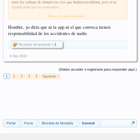
entre los colegas de siempre no creo que hubiera problema, pero si se
apunta gente que no conocemos...
Hacer clic para expandir...
Otro tema es que se unan menores a la salida sin sus padres. Tampoco se
si habría algún tipo de responsabilidad en caso de incidente.
Hombre, yo diría que ni la app ni el que convoca tienen
responsabilidad de los accidentes de nadie.
No estoy de acuerdo x
1
6 Sep 2019
(Debes acceder o registrarte para responder aquí.)
1
2
3
4
5
Siguiente >
Portal
Foros
Bicicleta de Montaña
General