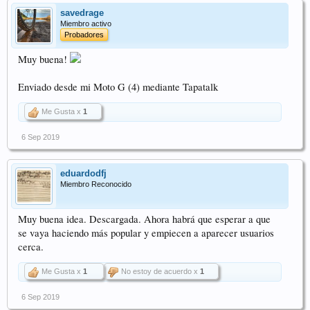
savedrage
Miembro activo
Probadores
Muy buena!
Enviado desde mi Moto G (4) mediante Tapatalk
Me Gusta x
1
6 Sep 2019
eduardodfj
Miembro Reconocido
Muy buena idea. Descargada. Ahora habrá que esperar a que
se vaya haciendo más popular y empiecen a aparecer usuarios
cerca.
Me Gusta x
1
No estoy de acuerdo x
1
6 Sep 2019