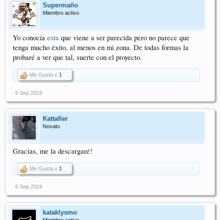
Supermaño
Miembro activo
Yo conocía
esta
que viene a ser parecida pero no parece que
tenga mucho éxito, al menos en mi zona. De todas formas la
probaré a ver que tal, suerte con el proyecto.
Me Gusta x
1
6 Sep 2019
Kattafier
Novato
Gracias, me la descargaré!
Me Gusta x
1
6 Sep 2019
kataklysmo
Miembro activo