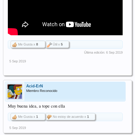
Me Gusta x
8
Útil x
5
Última edición:
6 Sep 2019
5 Sep 2019
Acid-ErN
Miembro Reconocido
Muy buena idea, a tope con ella
Me Gusta x
1
No estoy de acuerdo x
1
5 Sep 2019