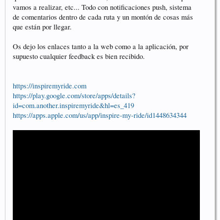
vamos a realizar, etc... Todo con notificaciones push, sistema
de comentarios dentro de cada ruta y un montón de cosas más
que están por llegar.
Os dejo los enlaces tanto a la web como a la aplicación, por
supuesto cualquier feedback es bien recibido.
https://inspiremyride.com
https://play.google.com/store/apps/details?
id=com.another.inspiremyride&hl=es_419
https://apps.apple.com/us/app/inspire-my-ride/id1448634344