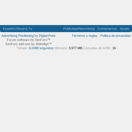
Español (Neutro) Tu
Publicidad/Advertising
Contactarnos
Ayuda
Advertising Positioning
by
Digital Point
Términos y reglas
Politica de privacidad
Forum software by XenForo™
XenForo add-ons by Waindigo™
Tiempo:
0,0488 segundos
Memoria:
3,977 MB
Consultas de la BD:
16