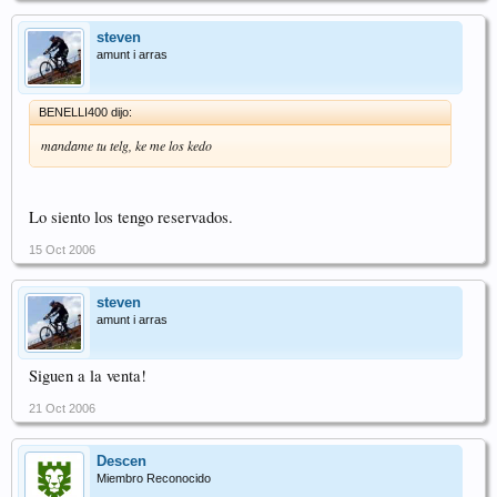
steven
amunt i arras
BENELLI400 dijo:
mandame tu telg, ke me los kedo
Lo siento los tengo reservados.
15 Oct 2006
steven
amunt i arras
Siguen a la venta!
21 Oct 2006
Descen
Miembro Reconocido