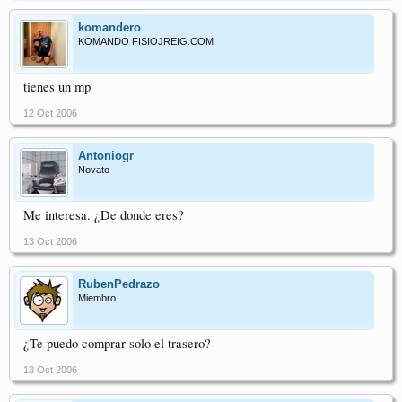
komandero
KOMANDO FISIOJREIG.COM
tienes un mp
12 Oct 2006
Antoniogr
Novato
Me interesa. ¿De donde eres?
13 Oct 2006
RubenPedrazo
Miembro
¿Te puedo comprar solo el trasero?
13 Oct 2006