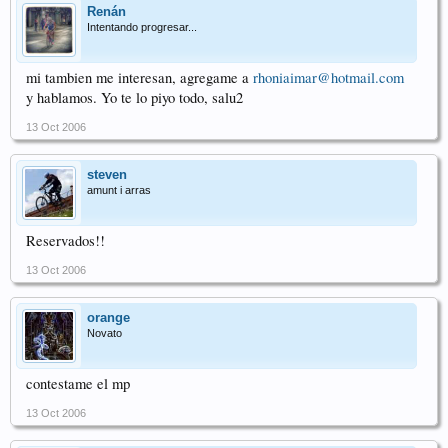
Renán
Intentando progresar...
mi tambien me interesan, agregame a
rhoniaimar@hotmail.com
y hablamos. Yo te lo piyo todo, salu2
13 Oct 2006
steven
amunt i arras
Reservados!!
13 Oct 2006
orange
Novato
contestame el mp
13 Oct 2006