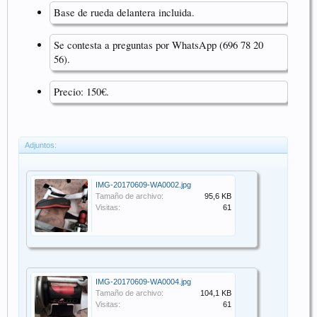
Base de rueda delantera incluida.
Se contesta a preguntas por WhatsApp (696 78 20
56).
Precio: 150€.
Adjuntos:
IMG-20170609-WA0002.jpg
Tamaño de archivo:
95,6 KB
Visitas:
61
IMG-20170609-WA0004.jpg
Tamaño de archivo:
104,1 KB
Visitas:
61