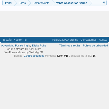
Portal
Foros
Compra/Venta
Venta Accesorios-Varios
Español (Neutro) Tu
Publicidad/Advertising
Contactarnos
Ayuda
Advertising Positioning
by
Digital Point
Términos y reglas
Politica de privacidad
Forum software by XenForo™
XenForo add-ons by Waindigo™
Tiempo:
0,0456 segundos
Memoria:
3,594 MB
Consultas de la BD:
16