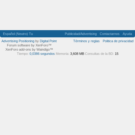
Español (Neutro) Tu
Publicidad/Advertising
Contactarnos
Ayuda
Advertising Positioning
by
Digital Point
Términos y reglas
Politica de privacidad
Forum software by XenForo™
XenForo add-ons by Waindigo™
Tiempo:
0,0386 segundos
Memoria:
3,608 MB
Consultas de la BD:
15