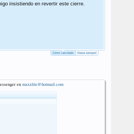
o insistiendo en revertir este cierre.
Ha sido un 
Un saludo
PD. El cierr
PD2. Actuali
PD3. He qui
Cierre cancelado
Hasta siempre!
 messenger en
maxxlite@hotmail.com