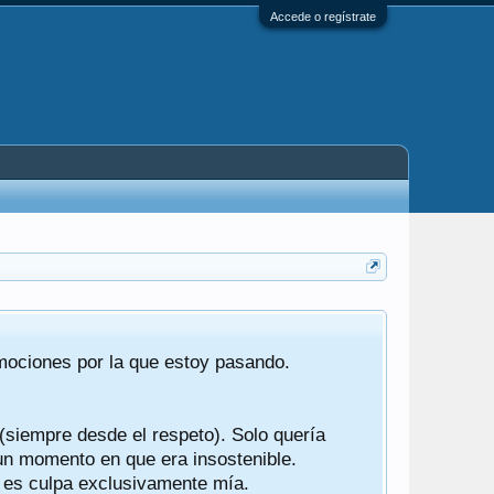
Accede o regístrate
Tras 22 año
emociones por la que estoy pasando.
foro de "ba
compartían r
 (siempre desde el respeto). Solo quería
Gracias a t
 un momento en que era insostenible.
participes d
y es culpa exclusivamente mía.