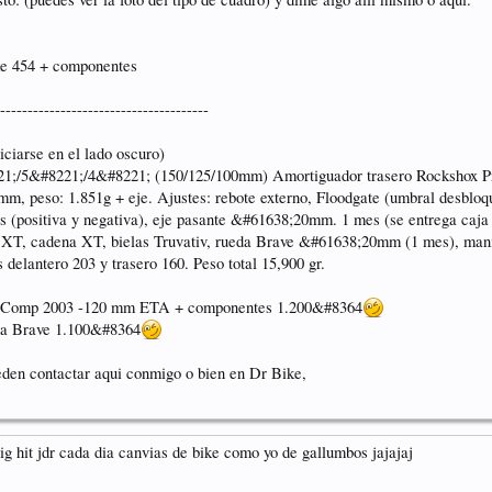
e 454 + componentes
--------------------------------------
iciarse en el lado oscuro)
&#8221;/4&#8221; (150/125/100mm) Amortiguador trasero Rockshox Pro
m, peso: 1.851g + eje. Ajustes: rebote externo, Floodgate (umbral desblo
s (positiva y negativa), eje pasante &#61638;20mm. 1 mes (se entrega caja
T, cadena XT, bielas Truvativ, rueda Brave &#61638;20mm (1 mes), manilla
delantero 203 y trasero 160. Peso total 15,900 gr.
x-Comp 2003 -120 mm ETA + componentes 1.200&#8364
eda Brave 1.100&#8364
eden contactar aqui conmigo o bien en Dr Bike,
 big hit jdr cada dia canvias de bike como yo de gallumbos jajajaj