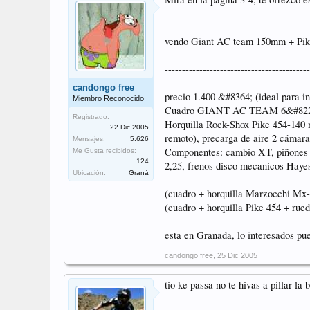
vendo Giant AC team 150mm + Pik
------------------------------------------
candongo free
precio 1.400 &#8364; (ideal para in
Miembro Reconocido
Cuadro GIANT AC TEAM 6&#8221;/5
Registrado:
Horquilla Rock-Shox Pike 454-140 m
22 Dic 2005
remoto), precarga de aire 2 cámara
Mensajes:
5.626
Componentes: cambio XT, piñones X
Me Gusta recibidos:
124
2,25, frenos disco mecanicos Hayes 
Ubicación:
Graná
(cuadro + horquilla Marzocchi M
(cuadro + horquilla Pike 454 + ru
esta en Granada, lo interesados pu
candongo free
,
25 Dic 2005
tio ke passa no te hivas a pillar la