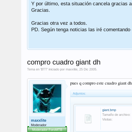
Y por último, esta situación cancela gracias 
Gracias.
Gracias otra vez a todos.
PD. Según tenga noticias las iré comentando
compro cuadro giant dh
Tema en '
BTT
' iniciado por
maxxlite
,
25 Dic 2005
.
pues q compro este cuadro giant dh
Adjuntos:
giant.bmp
Tamaño de archivo:
Visitas:
maxxlite
Moderador
Moderador ForoMTB