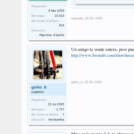
Registrado:
8 Mar 2005
Mensajes:
10.523
maxxlite
,
25 Dic 2005
Me Gusta recibidos:
324
Ubicación:
Algeciras, España
Un amigo la vende entera, pero pue
http://www.foromtb.com/showthrea
goiko_tt
,
25 Dic 2005
goiko_tt
cuatrero
Registrado:
23 Jul 2005
Mensajes:
1.757
Me Gusta recibidos:
7
Ubicación:
Hondarribia
Mira en la pagina 3-4, te ofrezco es