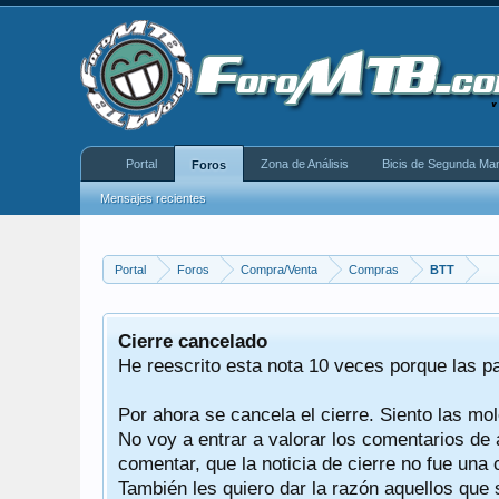
Portal
Zona de Análisis
Bicis de Segunda Ma
Foros
Mensajes recientes
Portal
Foros
Compra/Venta
Compras
BTT
equeño
Cierre cancelado
donde se
He reescrito esta nota 10 veces porque las p
Por ahora se cancela el cierre. Siento las mol
iéndonos
No voy a entrar a valorar los comentarios de 
comentar, que la noticia de cierre no fue un
También les quiero dar la razón aquellos que 