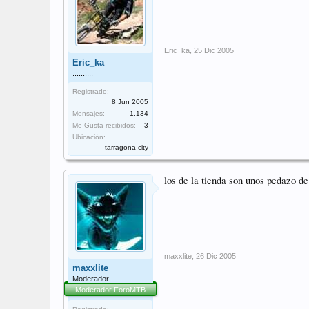
Eric_ka
,
25 Dic 2005
Eric_ka
..........
Registrado:
8 Jun 2005
Mensajes:
1.134
Me Gusta recibidos:
3
Ubicación:
tarragona city
los de la tienda son unos pedazo de
maxxlite
,
26 Dic 2005
maxxlite
Moderador
Moderador ForoMTB