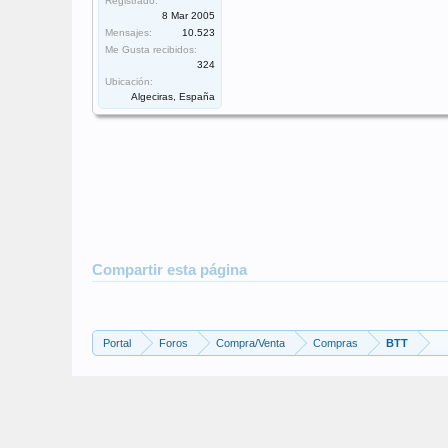
Registrado:
8 Mar 2005
Mensajes:
10.523
Me Gusta recibidos:
324
Ubicación:
Algeciras, España
Compartir esta página
Portal
Foros
Compra/Venta
Compras
BTT