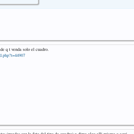
de q t venda solo el cuadro.
d.php?t=44907
to: (puedes ver la foto del tipo de cuadro) y dime algo alli mismo o aqui.